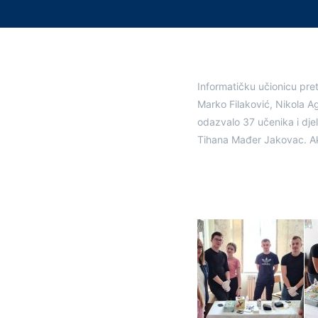
Informatičku učionicu pret
Marko Filaković, Nikola Ag
odazvalo 37 učenika i djel
Tihana Mađer Jakovac. Akt