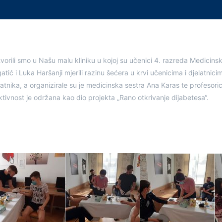
vorili smo u Našu malu kliniku u kojoj su učenici 4. razreda Medicins
atić i Luka Haršanji mjerili razinu šećera u krvi učenicima i djelatnici
atnika, a organizirale su je medicinska sestra Ana Karas te profesoric
ivnost je održana kao dio projekta „Rano otkrivanje dijabetesa“.