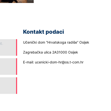
Kontakt podaci
Učenički dom ”Hrvatskoga radiše” Osijek
26.
Zagrebačka ulica 2A31000 Osijek
E-mail: ucenicki-dom-hr@os.t-com.hr