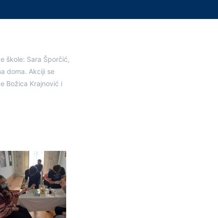
ke škole: Sara Šporčić,
ma doma. Akciji se
e Božica Krajnović i