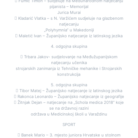
 Fumić Timon – sudjeluje na Međunarodnom natjecanju
pijanista – Memorijal
Jurica Murai
 Kladarić Vlatka – s N. Varžićem sudjeluje na glazbenom
natjecanju
„Polyhymnia“ u Makedoniji
 Maletić Ivan – Županijsko natjecanje iz latinskog jezika
4. odgojna skupina
 Trbara Jakov- sudjelovanje na Međužupanijskom
natjecanju učenika
strojarskih zanimanja iz Tehničke mehanike i Strojarskih
konstrukcija
5. odgojna skupina
 Tibor Matej – Županijsko natjecanje iz latinskog jezika
 Rakonca Leonardo – Županijsko natjecanje iz geografije
 Žitnjak Dejan – natjecanje na „Schola medica 2018“ koje
se na državnoj razini
održava u Medicinskoj školi u Varaždinu
SPORT
 Banek Mario – 3. mjesto juniora Hrvatske u stolnom