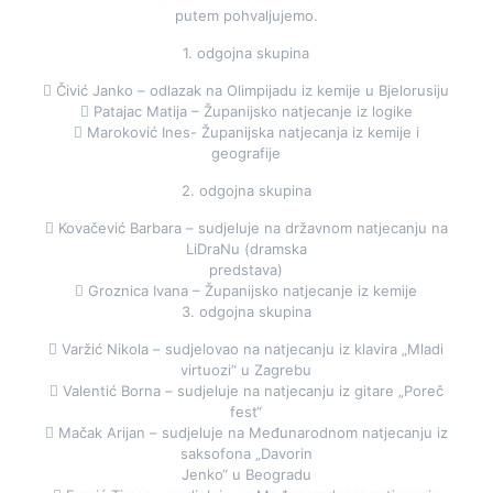
putem pohvaljujemo.
1. odgojna skupina
 Čivić Janko – odlazak na Olimpijadu iz kemije u Bjelorusiju
 Patajac Matija – Županijsko natjecanje iz logike
 Maroković Ines- Županijska natjecanja iz kemije i
geografije
2. odgojna skupina
 Kovačević Barbara – sudjeluje na državnom natjecanju na
LiDraNu (dramska
predstava)
 Groznica Ivana – Županijsko natjecanje iz kemije
3. odgojna skupina
 Varžić Nikola – sudjelovao na natjecanju iz klavira „Mladi
virtuozi“ u Zagrebu
 Valentić Borna – sudjeluje na natjecanju iz gitare „Poreč
fest“
 Mačak Arijan – sudjeluje na Međunarodnom natjecanju iz
saksofona „Davorin
Jenko“ u Beogradu