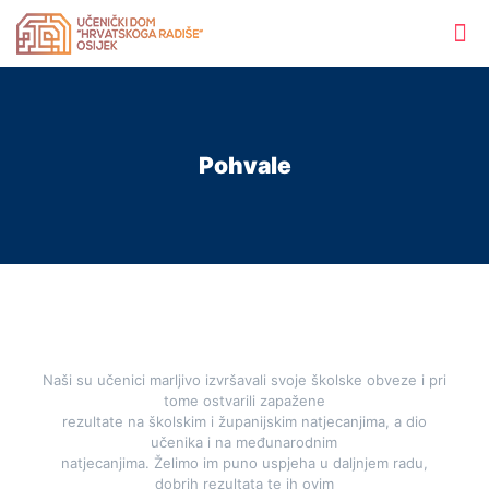
Pohvale
Naši su učenici marljivo izvršavali svoje školske obveze i pri
tome ostvarili zapažene
rezultate na školskim i županijskim natjecanjima, a dio
učenika i na međunarodnim
natjecanjima. Želimo im puno uspjeha u daljnjem radu,
dobrih rezultata te ih ovim