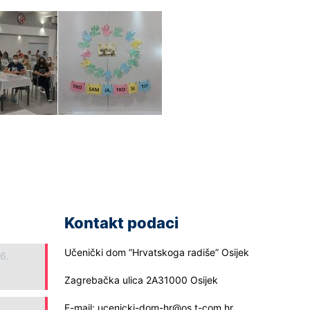
Kontakt podaci
Učenički dom ”Hrvatskoga radiše” Osijek
26.
Zagrebačka ulica 2A31000 Osijek
E-mail: ucenicki-dom-hr@os.t-com.hr