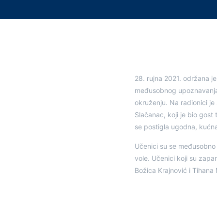
28. rujna 2021. održana je
međusobnog upoznavanja k
okruženju. Na radionici j
Slačanac, koji je bio gost
se postigla ugodna, kućn
Učenici su se međusobno up
vole. Učenici koji su zapam
Božica Krajnović i Tihan