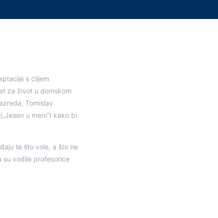
ptacije s ciljem
jet za život u domskom
razreda, Tomislav
 („Jesen u meni“) kako bi
đaju te što vole, a što ne
u su vodile profesorice