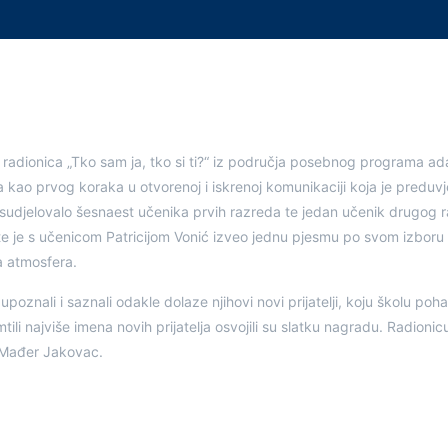
 radionica „Tko sam ja, tko si ti?“ iz područja posebnog programa ada
ao prvog koraka u otvorenoj i iskrenoj komunikaciji koja je preduv
e sudjelovalo šesnaest učenika prvih razreda te jedan učenik drugog 
 te je s učenicom Patricijom Vonić izveo jednu pjesmu po svom izboru
a atmosfera.
oznali i saznali odakle dolaze njihovi novi prijatelji, koju školu poha
tili najviše imena novih prijatelja osvojili su slatku nagradu. Radionic
a Mađer Jakovac.