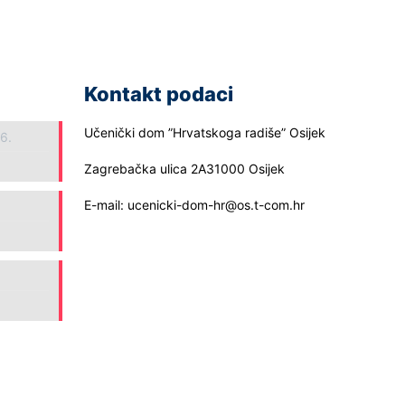
Kontakt podaci
Učenički dom ”Hrvatskoga radiše” Osijek
26.
Zagrebačka ulica 2A31000 Osijek
E-mail: ucenicki-dom-hr@os.t-com.hr