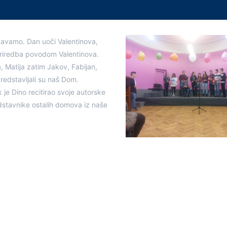
ežavamo. Dan uoči Valentinova,
priredba povodom Valentinova.
, Matija zatim Jakov, Fabijan,
predstavljali su naš Dom.
 je Dino recitirao svoje autorske
redstavnike ostalih domova iz naše