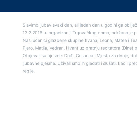
Slavimo ljubav svaki dan, ali jedan dan u godini ga obilj
13.2.2018. u organizaciji Trgovačkog doma, održana je 
Naši učenici glazbene skupine (Ivana, Leona, Matea i Tea
Pjero, Matija, Vedran, i Ivan) uz pratnju recitatora (Dine) 
Otpjevali su pjesme: Dođi, Cesarica i Mjesto za dvoje, dok
ljubavne pjesme. Uživali smo ih gledati i slušati, kao i p
regije.