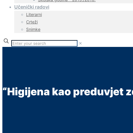
Učenički radovi
Literarni
Crteži
Snimke
✕
“Higijena kao preduvjet z