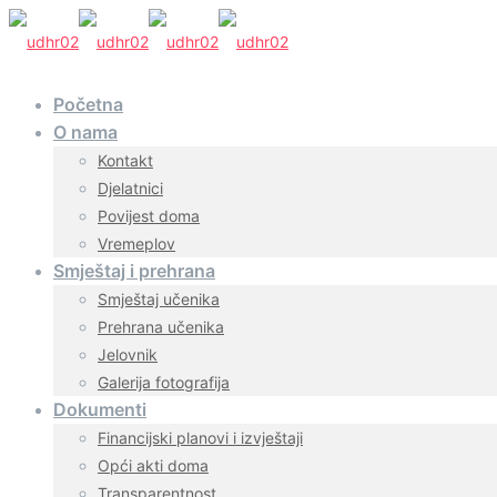
Početna
O nama
Kontakt
Djelatnici
Povijest doma
Vremeplov
Smještaj i prehrana
Smještaj učenika
Prehrana učenika
Jelovnik
Galerija fotografija
Dokumenti
Financijski planovi i izvještaji
Opći akti doma
Transparentnost