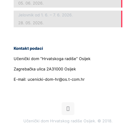
05. 06. 2026.
Jelovnik od 1. 6. – 7. 6. 2026.
28. 05. 2026.
Kontakt podaci
Učenički dom ”Hrvatskoga radiše” Osijek
Zagrebačka ulica 2A31000 Osijek
E-mail: ucenicki-dom-hr@os.t-com.hr
Učenički dom Hrvatskog radiše Osijek. © 2018.