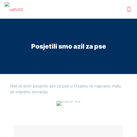
Posjetili smo azil za pse
Naš je dom posjetio azil za pse u Osijeku te napravio malu,
ali vrijednu donaciju.