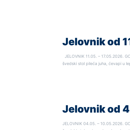
Jelovnik od 11.
JELOVNIK 11.05. – 17.05.202
švedski stol pileća juha, ćevapi u le
Jelovnik od 4. 
JELOVNIK 04.05. – 10.05.202