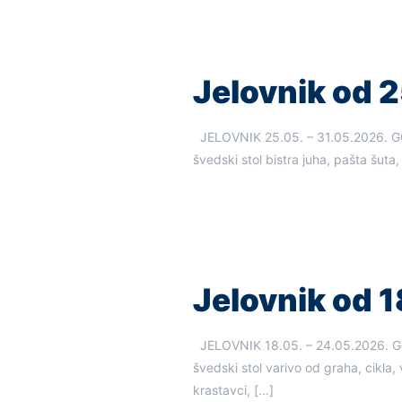
Jelovnik od 25
JELOVNIK 25.05. – 31.05.202
švedski stol bistra juha, pašta šu
Jelovnik od 18
JELOVNIK 18.05. – 24.05.202
švedski stol varivo od graha, cikla,
krastavci,
[…]