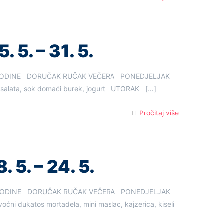
. 5. – 31. 5.
6. GODINE DORUČAK RUČAK VEČERA PONEDJELJAK
ta, salata, sok domaći burek, jogurt UTORAK
[…]
Pročitaj više
. 5. – 24. 5.
6. GODINE DORUČAK RUČAK VEČERA PONEDJELJAK
 voćni dukatos mortadela, mini maslac, kajzerica, kiseli