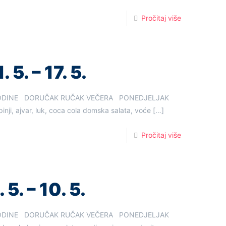
Pročitaj više
 5. – 17. 5.
6. GODINE DORUČAK RUČAK VEČERA PONEDJELJAK
pinji, ajvar, luk, coca cola domska salata, voće
[…]
Pročitaj više
5. – 10. 5.
6. GODINE DORUČAK RUČAK VEČERA PONEDJELJAK