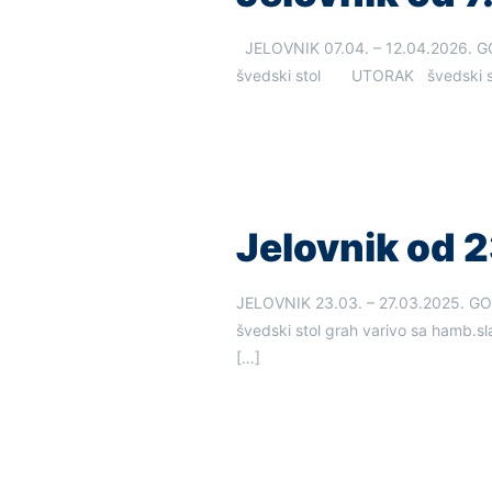
JELOVNIK 07.04. – 12.04.202
švedski stol UTORAK švedski stol 
Jelovnik od 2
JELOVNIK 23.03. – 27.03.2025
švedski stol grah varivo sa hamb.s
[…]