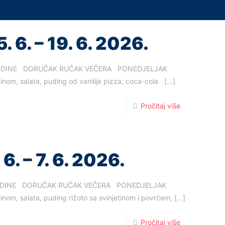
. 6. – 19. 6. 2026.
. GODINE DORUČAK RUČAK VEČERA PONEDJELJAK
ninom, salata, puding od vanilije pizza, coca-cola
[…]
Pročitaj više
6. – 7. 6. 2026.
. GODINE DORUČAK RUČAK VEČERA PONEDJELJAK
inom, salata, puding rižoto sa svinjetinom i povrćem,
[…]
Pročitaj više