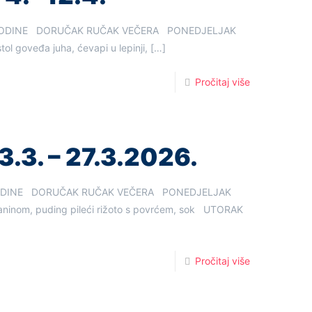
6. GODINE DORUČAK RUČAK VEČERA PONEDJELJAK
goveđa juha, ćevapi u lepinji,
[…]
Pročitaj više
3.3. – 27.3.2026.
. GODINE DORUČAK RUČAK VEČERA PONEDJELJAK
laninom, puding pileći rižoto s povrćem, sok UTORAK
Pročitaj više