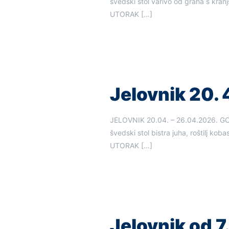
švedski stol varivo od graha s kra
UTORAK
[…]
Jelovnik 20. 4
JELOVNIK 20.04. – 26.04.2026
švedski stol bistra juha, roštilj kob
UTORAK
[…]
Jelovnik od 7.