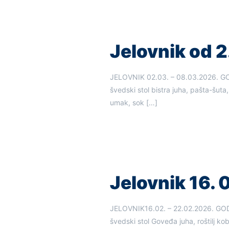
Jelovnik od 2.
JELOVNIK 02.03. – 08.03.2026
švedski stol bistra juha, pašta-šuta
umak, sok
[…]
Jelovnik 16. 
JELOVNIK16.02. – 22.02.2026
švedski stol Goveđa juha, roštilj k