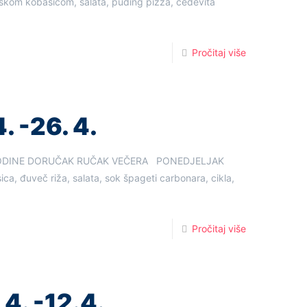
njskom kobasicom, salata, puding pizza, cedevita
Pročitaj više
. -26. 4.
. GODINE DORUČAK RUČAK VEČERA PONEDJELJAK
asica, đuveč riža, salata, sok špageti carbonara, cikla,
Pročitaj više
 4. -12.4.