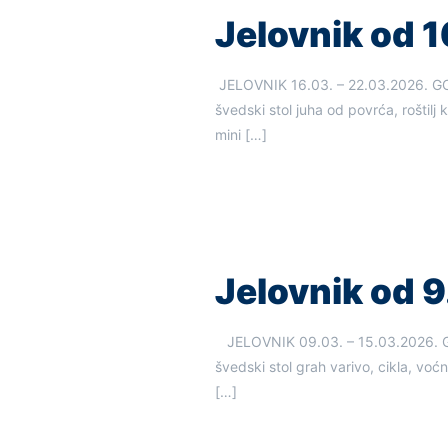
Jelovnik od 16
JELOVNIK 16.03. – 22.03.202
švedski stol juha od povrća, roštilj
mini
[…]
Jelovnik od 9.
JELOVNIK 09.03. – 15.03.202
švedski stol grah varivo, cikla, voć
[…]