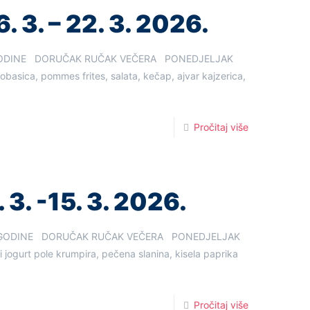
. 3. – 22. 3. 2026.
6. GODINE DORUČAK RUČAK VEČERA PONEDJELJAK
 kobasica, pommes frites, salata, kečap, ajvar kajzerica,
Pročitaj više
 3. -15. 3. 2026.
6. GODINE DORUČAK RUČAK VEČERA PONEDJELJAK
ni jogurt pole krumpira, pečena slanina, kisela paprika
Pročitaj više