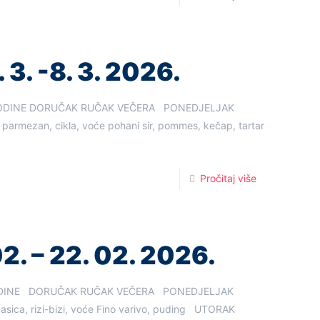
 3. -8. 3. 2026.
. GODINE DORUČAK RUČAK VEČERA PONEDJELJAK
, parmezan, cikla, voće pohani sir, pommes, kečap, tartar
Pročitaj više
02. – 22. 02. 2026.
. GODINE DORUČAK RUČAK VEČERA PONEDJELJAK
obasica, rizi-bizi, voće Fino varivo, puding UTORAK