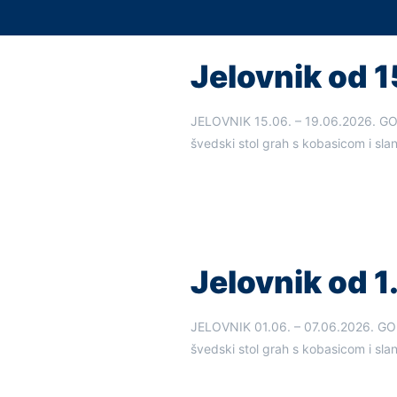
Jelovnik od 15
JELOVNIK 15.06. – 19.06.2026
švedski stol grah s kobasicom i sla
Jelovnik od 1. 
JELOVNIK 01.06. – 07.06.2026
švedski stol grah s kobasicom i slan