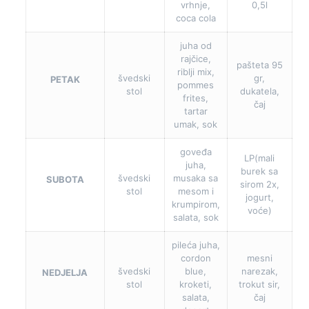
vrhnje,
0,5l
coca cola
juha od
rajčice,
pašteta 95
riblji mix,
švedski
gr,
PETAK
pommes
stol
dukatela,
frites,
čaj
tartar
umak, sok
goveđa
LP(mali
juha,
burek sa
švedski
musaka sa
SUBOTA
sirom 2x,
stol
mesom i
jogurt,
krumpirom,
voće)
salata, sok
pileća juha,
cordon
mesni
švedski
blue,
narezak,
NEDJELJA
stol
kroketi,
trokut sir,
salata,
čaj