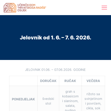
Jelovnik od 1. 6. – 7. 6. 2026.
JELOVNIK 01.06. – 07.06.2026. GODINE
DORUČAK
RUČAK
VEČERA
grah s
rižoto sa
kobasicom
švedski
svinjetinom
PONEDJELJAK
i slaninom,
stol
i povrćem,
salata,
cikla, sok
puding