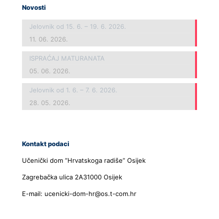
Novosti
Jelovnik od 15. 6. – 19. 6. 2026.
11. 06. 2026.
ISPRAĆAJ MATURANATA
05. 06. 2026.
Jelovnik od 1. 6. – 7. 6. 2026.
28. 05. 2026.
Kontakt podaci
Učenički dom ”Hrvatskoga radiše” Osijek
Zagrebačka ulica 2A31000 Osijek
E-mail: ucenicki-dom-hr@os.t-com.hr