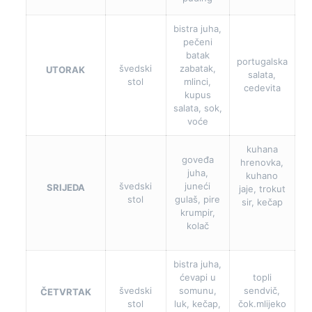
bistra juha,
pečeni
batak
portugalska
švedski
zabatak,
UTORAK
salata,
stol
mlinci,
cedevita
kupus
salata, sok,
voće
kuhana
goveđa
hrenovka,
juha,
kuhano
švedski
juneći
SRIJEDA
jaje, trokut
stol
gulaš, pire
sir, kečap
krumpir,
kolač
bistra juha,
ćevapi u
topli
švedski
somunu,
sendvič,
ČETVRTAK
stol
luk, kečap,
čok.mlijeko