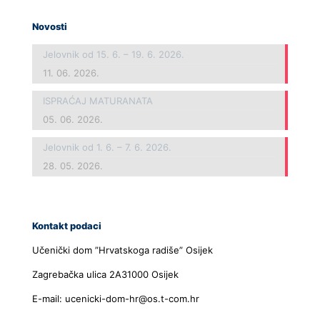
Novosti
Jelovnik od 15. 6. – 19. 6. 2026.
11. 06. 2026.
ISPRAĆAJ MATURANATA
05. 06. 2026.
Jelovnik od 1. 6. – 7. 6. 2026.
28. 05. 2026.
Kontakt podaci
Učenički dom ”Hrvatskoga radiše” Osijek
Zagrebačka ulica 2A31000 Osijek
E-mail: ucenicki-dom-hr@os.t-com.hr