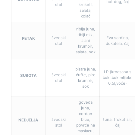
hot dog, čaj
stol
kroketi,
salata,
kolač
riblja juha,
riblji mix,
švedski
Eva sardina,
PETAK
slani
stol
dukatela, čaj
krumpir,
salata, sok
bistra juha,
LP (kroasana s
švedski
ćufte, pire
SUBOTA
čok.,čok.mlijeko
stol
krumpir,
0,5l,voće)
sok
goveđa
juha,
cordon
švedski
blue,
tuna, trokut sir,
NEDJELJA
stol
povrće na
čaj
maslacu,