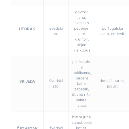
goveđa
juha,
svinjsko
švedski
pečenje,
portugalska
UTORAK
stol
pire
salata, cedevita
krumpir,
pirjani
kis.kupus
pileća juha
s
noklicama,
pečeni
švedski
domaći burek,
SRIJEDA
batak
stol
jogurt
zabatak,
đuveč riža,
salata,
voće
bistra juha,
samoborski
švedski
kotlet,
ČETVRTAK