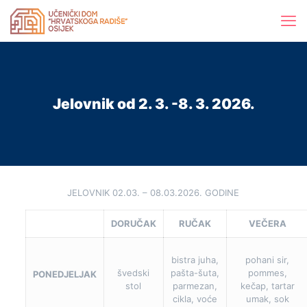
Jelovnik od 2. 3. -8. 3. 2026.
JELOVNIK 02.03. – 08.03.2026. GODINE
DORUČAK
RUČAK
VEČERA
bistra juha,
pohani sir,
švedski
pašta-šuta,
pommes,
PONEDJELJAK
stol
parmezan,
kečap, tartar
cikla, voće
umak, sok