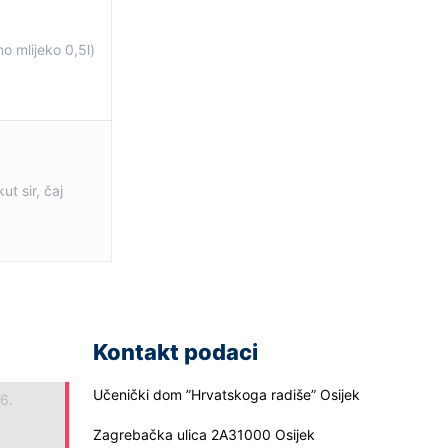
o mlijeko 0,5l)
ut sir, čaj
Kontakt podaci
Učenički dom ”Hrvatskoga radiše” Osijek
26.
Zagrebačka ulica 2A31000 Osijek