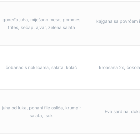
goveđa juha, miješano meso, pommes
kajgana sa povrćem i
frites, kečap, ajvar, zelena salata
čobanac s noklicama, salata, kolač
kroasana 2x, čokola
juha od luka, pohani file oslića, krumpir
Eva sardina, duka
salata, sok