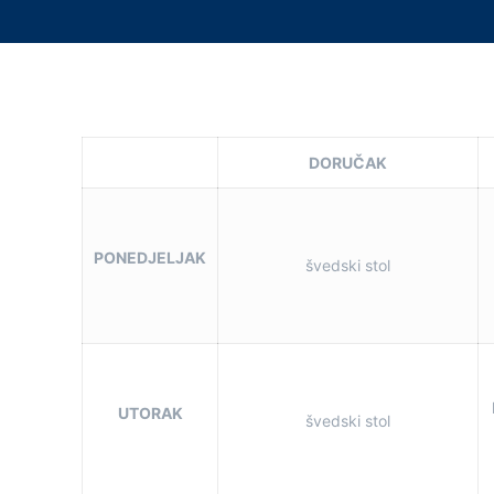
DORUČAK
PONEDJELJAK
švedski stol
UTORAK
švedski stol