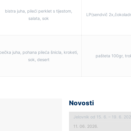
bistra juha, pileći perklet s tijestom,
LP(sendvič 2x,čokoladn
salata, sok
bečka juha, pohana pileća šnicla, kroketi,
pašteta 100gr, trok
sok, desert
Novosti
Jelovnik od 15. 6. – 19. 6. 20
11. 06. 2026.