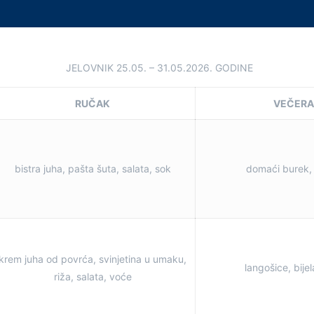
JELOVNIK 25.05. – 31.05.2026. GODINE
RUČAK
VEČER
bistra juha, pašta šuta, salata, sok
domaći burek, 
krem juha od povrća, svinjetina u umaku,
langošice, bije
riža, salata, voće