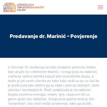
Predavanje dr. Marinić – Povjerenje
U četvrtak 10. studenog na našu inicijativu ponovno imamo
čast družiti se s doktorom Marinić. I ovoga puta na radionici,
vratila se večina učenika koja je bila na prošlome skupu, a
došlo je još novih učenika jer kako kažu došli su jer su čuli da
je prošli puta bilo odlično pa su htjeli i sami do doživjeti. Osim
učenika i ravnateljica N. Šimić sudjelovala je na radionici.
Bogata pozitivna energija, smijeh, igre, razgovori bili su
glavni igrači ove radionice. Ovoga puta glavna tema je bila
"povjerenje", kao steči nečije povjerenje, kako ga pružiti,