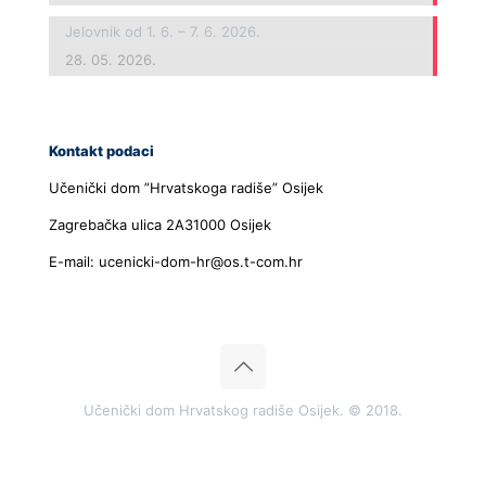
Jelovnik od 1. 6. – 7. 6. 2026.
28. 05. 2026.
Kontakt podaci
Učenički dom ”Hrvatskoga radiše” Osijek
Zagrebačka ulica 2A31000 Osijek
E-mail: ucenicki-dom-hr@os.t-com.hr
Učenički dom Hrvatskog radiše Osijek. © 2018.