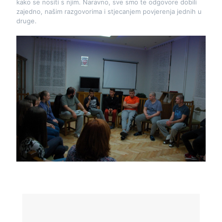
kako se nositi s njim. Naravno, sve smo te odgovore dobili
zajedno, našim razgovorima i stjecanjem povjerenja jednih u
druge.