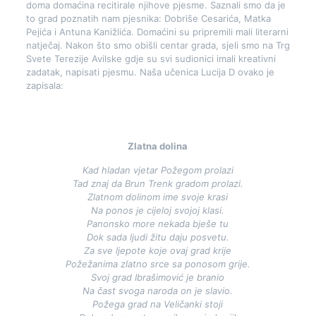
doma domaćina recitirale njihove pjesme. Saznali smo da je
to grad poznatih nam pjesnika: Dobriše Cesarića, Matka
Pejića i Antuna Kanižlića. Domaćini su pripremili mali literarni
natječaj. Nakon što smo obišli centar grada, sjeli smo na Trg
Svete Terezije Avilske gdje su svi sudionici imali kreativni
zadatak, napisati pjesmu. Naša učenica Lucija D ovako je
zapisala:
Zlatna dolina
Kad hladan vjetar Požegom prolazi
Tad znaj da Brun Trenk gradom prolazi.
Zlatnom dolinom ime svoje krasi
Na ponos je cijeloj svojoj klasi.
Panonsko more nekada bješe tu
Dok sada ljudi žitu daju posvetu.
Za sve ljepote koje ovaj grad krije
Požežanima zlatno srce sa ponosom grije.
Svoj grad Ibrašimović je branio
Na čast svoga naroda on je slavio.
Požega grad na Veličanki stoji