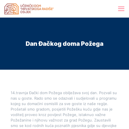
Dan Đačkog doma Požega
14.travnja Đački dom Požega obilježava svoj dan. Pozvali su
nas u goste. Rado smo se odazvali i sudjelovali u programu
kojeg su domaćini osmislili za sve goste iz naše regije.
Prošetali smo gradom, posjetili Požešku kuću gdje nas je
voditelj proveo kroz povijest Požege, istaknuo važne
Požežanine i njihovu važnost za grad Požegu. Zaustavili
smo se kod rodnih kuća poznatih pjesnika gdje su djevojke