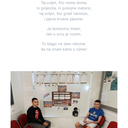
Taj svijet, što nema doma,
ni gnijezda, ni pokojne matere;
taj svijet, što gradi tamnice,
i pjeva krvave pjesme.
Ja domovinu imam;
tek u srcu je nosim.
To blago ne dam nikome:
da ne znam kamo s njime!