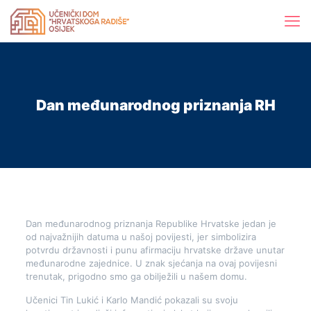
Dan međunarodnog priznanja RH
Dan međunarodnog priznanja Republike Hrvatske jedan je
od najvažnijih datuma u našoj povijesti, jer simbolizira
potvrdu državnosti i punu afirmaciju hrvatske države unutar
međunarodne zajednice. U znak sjećanja na ovaj povijesni
trenutak, prigodno smo ga obilježili u našem domu.
Učenici Tin Lukić i Karlo Mandić pokazali su svoju