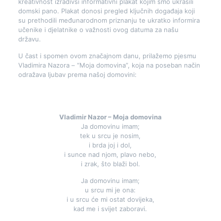
kreativnost izradivši informativni plakat kojim smo ukrasili
domski pano. Plakat donosi pregled ključnih događaja koji
su prethodili međunarodnom priznanju te ukratko informira
učenike i djelatnike o važnosti ovog datuma za našu
državu.
U čast i spomen ovom značajnom danu, prilažemo pjesmu
Vladimira Nazora – “Moja domovina”, koja na poseban način
odražava ljubav prema našoj domovini:
Vladimir Nazor – Moja domovina
Ja domovinu imam;
tek u srcu je nosim,
i brda joj i dol,
i sunce nad njom, plavo nebo,
i zrak, što blaži bol.
Ja domovinu imam;
u srcu mi je ona:
i u srcu će mi ostat dovijeka,
kad me i svijet zaboravi.