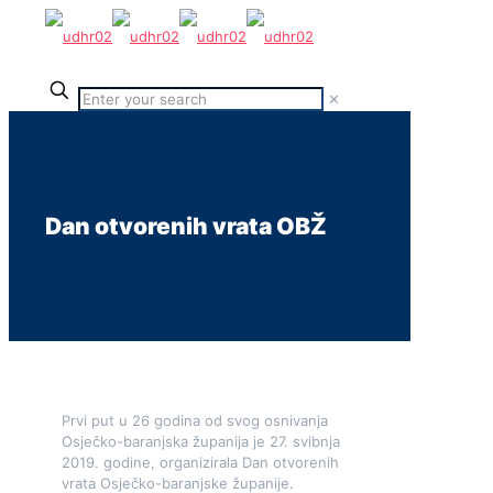
✕
Dan otvorenih vrata OBŽ
Prvi put u 26 godina od svog osnivanja
Osječko-baranjska županija je 27. svibnja
2019. godine, organizirala Dan otvorenih
vrata Osječko-baranjske županije.