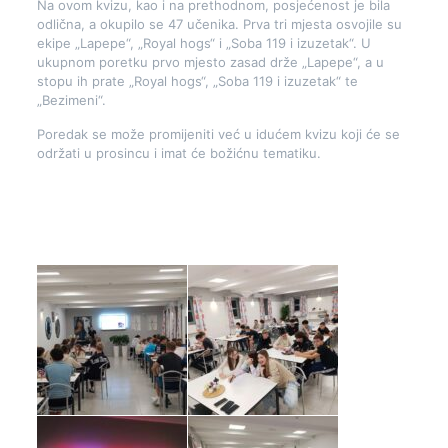
Na ovom kvizu, kao i na prethodnom, posjećenost je bila
odlična, a okupilo se 47 učenika. Prva tri mjesta osvojile su
ekipe „Lapepe“, „Royal hogs“ i „Soba 119 i izuzetak“. U
ukupnom poretku prvo mjesto zasad drže „Lapepe“, a u
stopu ih prate „Royal hogs“, „Soba 119 i izuzetak“ te
„Bezimeni“.
Poredak se može promijeniti već u idućem kvizu koji će se
održati u prosincu i imat će božićnu tematiku.