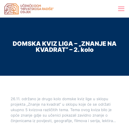
DOMSKA KVIZ LIGA – „ZNANJE NA
KVADRAT“ – 2. kolo
26.11. održano je drugo kolo domske kviz lige u sklopu
projekta „Znanje na kvadrat“ u sklopu koje će se održati
ukupno 5 kvizova različitih tema. Tema ovog kviza bilo je
opće znanje gdje su učenici pokazali zavidno znanje o
činjenicama iz povijesti, geografije, filmova i serija, lektira…