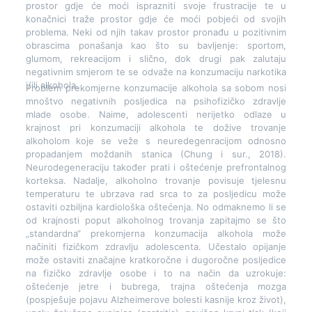
prostor gdje će moći isprazniti svoje frustracije te u
konačnici traže prostor gdje će moći pobjeći od svojih
problema. Neki od njih takav prostor pronađu u pozitivnim
obrascima ponašanja kao što su bavljenje: sportom,
glumom, rekreacijom i slično, dok drugi pak zalutaju
negativnim smjerom te se odvaže na konzumaciju narkotika
i/ili alkohola.
Problem prekomjerne konzumacije alkohola sa sobom nosi
mnoštvo negativnih posljedica na psihofizičko zdravlje
mlade osobe. Naime, adolescenti nerijetko odlaze u
krajnost pri konzumaciji alkohola te dožive trovanje
alkoholom koje se veže s neuredegenracijom odnosno
propadanjem moždanih stanica (Chung i sur., 2018).
Neurodegeneraciju također prati i oštećenje prefrontalnog
korteksa. Nadalje, alkoholno trovanje povisuje tjelesnu
temperaturu te ubrzava rad srca to za posljedicu može
ostaviti ozbiljna kardiološka oštećenja. No odmaknemo li se
od krajnosti poput alkoholnog trovanja zapitajmo se što
„standardna“ prekomjerna konzumacija alkohola može
načiniti fizičkom zdravlju adolescenta. Učestalo opijanje
može ostaviti značajne kratkoročne i dugoročne posljedice
na fizičko zdravlje osobe i to na način da uzrokuje:
oštećenje jetre i bubrega, trajna oštećenja mozga
(pospješuje pojavu Alzheimerove bolesti kasnije kroz život),