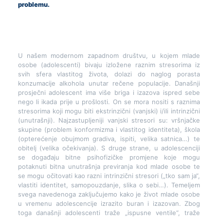
problemu.
U našem modernom zapadnom društvu, u kojem mlade
osobe (adolescenti) bivaju izložene raznim stresorima iz
svih sfera vlastitog života, dolazi do naglog porasta
konzumacije alkohola unutar rečene populacije. Današnji
prosječni adolescent ima više briga i izazova ispred sebe
nego li ikada prije u prošlosti. On se mora nositi s raznima
stresorima koji mogu biti ekstrinzični (vanjski) i/ili intrinzični
(unutrašnji). Najzastupljeniji vanjski stresori su: vršnjačke
skupine (problem konformizma i vlastitog identiteta), škola
(opterećenje obujmom gradiva, ispiti, velika satnica…) te
obitelj (velika očekivanja). S druge strane, u adolescenciji
se događaju bitne psihofizičke promjene koje mogu
potaknuti bitna unutrašnja previranja kod mlade osobe te
se mogu očitovati kao razni intrinzični stresori („tko sam ja“,
vlastiti identitet, samopouzdanje, slika o sebi…). Temeljem
svega navedenoga zaključujemo kako je život mlade osobe
u vremenu adolescencije izrazito buran i izazovan. Zbog
toga današnji adolescenti traže „ispusne ventile“, traže