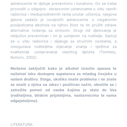
adolescente te djeluje preventivno i kurativno. On se treba
provoditi u odgojno- obrazovnim ustanovama u vidu raznih
radionica i međupredmetnih tema unutar učionica, njegova
glavna zadaća je osvijestiti adolescente o negativnim
posljedicama alkohola na njihov život te im pružiti zdrave
alternative nošenja sa stresom. Drugi vid djelovanja je
isključivo preventivan i on je usmjeren na roditelje. Sastoji
se u vidu radionica i dijaloga sa stručnim osobama, a
omogućava roditeljima stjecanje znanja i vještina za
kvalitetnije usmjeravanje vlastitog djeteta (Tommey,
Komoro, 2002).
Možemo zaključiti kako je alkohol izrazito opasna te
nažalost lako dostupna supstanca za mladog čovjeka u
našem društvu. Stoga, ukoliko imate problema i ne znate
se nositi s njima na zdrav i pozitivan način, obratite se i
zatražite pomoć od osoba kojima je stalo do Vas
(roditeljima, bliskim prijateljima, nastavnicima te nama
odgajateljima).
LITERATURA: