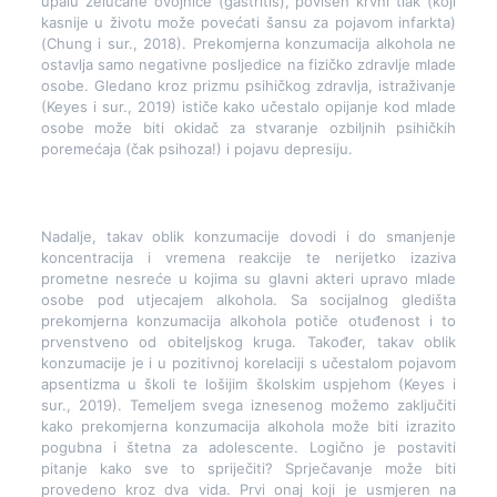
upalu želučane ovojnice (gastritis), povišen krvni tlak (koji
kasnije u životu može povećati šansu za pojavom infarkta)
(Chung i sur., 2018). Prekomjerna konzumacija alkohola ne
ostavlja samo negativne posljedice na fizičko zdravlje mlade
osobe. Gledano kroz prizmu psihičkog zdravlja, istraživanje
(Keyes i sur., 2019) ističe kako učestalo opijanje kod mlade
osobe može biti okidač za stvaranje ozbiljnih psihičkih
poremećaja (čak psihoza!) i pojavu depresiju.
Nadalje, takav oblik konzumacije dovodi i do smanjenje
koncentracija i vremena reakcije te nerijetko izaziva
prometne nesreće u kojima su glavni akteri upravo mlade
osobe pod utjecajem alkohola. Sa socijalnog gledišta
prekomjerna konzumacija alkohola potiče otuđenost i to
prvenstveno od obiteljskog kruga. Također, takav oblik
konzumacije je i u pozitivnoj korelaciji s učestalom pojavom
apsentizma u školi te lošijim školskim uspjehom (Keyes i
sur., 2019). Temeljem svega iznesenog možemo zaključiti
kako prekomjerna konzumacija alkohola može biti izrazito
pogubna i štetna za adolescente. Logično je postaviti
pitanje kako sve to spriječiti? Sprječavanje može biti
provedeno kroz dva vida. Prvi onaj koji je usmjeren na