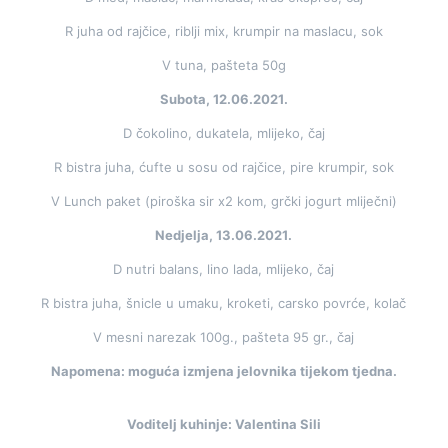
R juha od rajčice, riblji mix, krumpir na maslacu, sok
V tuna, pašteta 50g
Subota, 12.06.2021.
D čokolino, dukatela, mlijeko, čaj
R bistra juha, ćufte u sosu od rajčice, pire krumpir, sok
V Lunch paket (piroška sir x2 kom, grčki jogurt mliječni)
Nedjelja, 13.06.2021.
D nutri balans, lino lada, mlijeko, čaj
R bistra juha, šnicle u umaku, kroketi, carsko povrće, kolač
V mesni narezak 100g., pašteta 95 gr., čaj
Napomena: moguća izmjena jelovnika tijekom tjedna.
Voditelj kuhinje: Valentina Sili