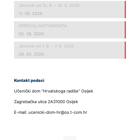
Jelovnik od 15. 6. – 19. 6. 2026.
11. 06. 2026.
ISPRAĆAJ MATURANATA
05. 06. 2026.
Jelovnik od 1. 6. – 7. 6. 2026.
28. 05. 2026.
Kontakt podaci
Učenički dom ”Hrvatskoga radiše” Osijek
Zagrebačka ulica 2A31000 Osijek
E-mail: ucenicki-dom-hr@os.t-com.hr