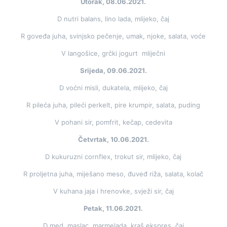
Utorak, 08.06.2021.
D nutri balans, lino lada, mlijeko, čaj
R goveđa juha, svinjsko pečenje, umak, njoke, salata, voće
V langošice, grčki jogurt mliječni
Srijeda, 09.06.2021.
D voćni misli, dukatela, mlijeko, čaj
R pileća juha, pileći perkelt, pire krumpir, salata, puding
V pohani sir, pomfrit, kečap, cedevita
Četvrtak, 10.06.2021.
D kukuruzni cornflex, trokut sir, mlijeko, čaj
R proljetna juha, miješano meso, đuveđ riža, salata, kolač
V kuhana jaja i hrenovke, svježi sir, čaj
Petak, 11.06.2021.
D med, maslac, marmelada, kraš ekspres, čaj