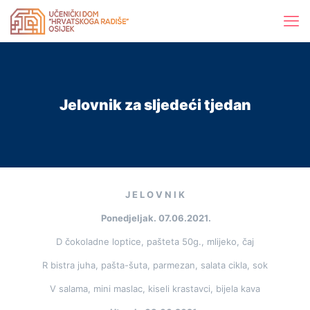
Jelovnik za sljedeći tjedan
J E L O V N I K
Ponedjeljak. 07.06.2021.
D čokoladne loptice, pašteta 50g., mlijeko, čaj
R bistra juha, pašta-šuta, parmezan, salata cikla, sok
V salama, mini maslac, kiseli krastavci, bijela kava