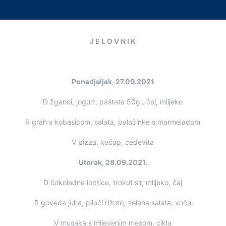
J E L O V N I K
Ponedjeljak, 27.09.2021
D žganci, jogurt, pašteta 50g., čaj, mlijeko
R grah s kobasicom, salata, palačinke s marmeladom
V pizza, kečap, cedevita
Utorak, 28.09.2021.
D čokoladne loptice, trokut sir, mlijeko, čaj
R goveđa juha, pileći rižoto, zelena salata, voće
V musaka s mljevenim mesom, cikla