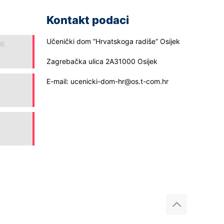
Kontakt podaci
Učenički dom ”Hrvatskoga radiše” Osijek
26.
Zagrebačka ulica 2A31000 Osijek
E-mail: ucenicki-dom-hr@os.t-com.hr