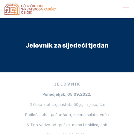
Jelovnik za sljedeći tjedan
J E L O V N I K
Ponedjeljak, 05.09.2022.
D čoko loptice, pašteta 50gr, mlijeko, čaj
R pileća juha, pašta-šuta, zelena salata, voće
V fino varivo od graška, mesa i noklica, sok