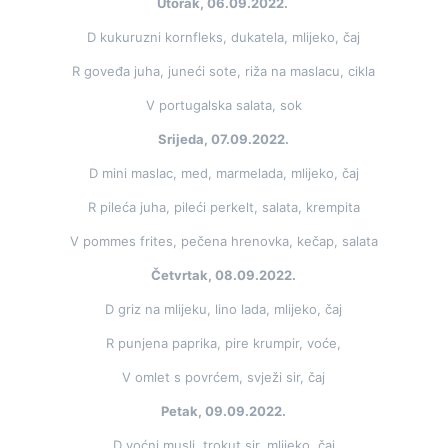
Utorak, 06.09.2022.
D kukuruzni kornfleks, dukatela, mlijeko, čaj
R goveđa juha, juneći sote, riža na maslacu, cikla
V portugalska salata, sok
Srijeda, 07.09.2022.
D mini maslac, med, marmelada, mlijeko, čaj
R pileća juha, pileći perkelt, salata, krempita
V pommes frites, pečena hrenovka, kečap, salata
Četvrtak, 08.09.2022.
D griz na mlijeku, lino lada, mlijeko, čaj
R punjena paprika, pire krumpir, voće,
V omlet s povrćem, svježi sir, čaj
Petak, 09.09.2022.
D voćni musli, trokut sir, mlijeko, čaj