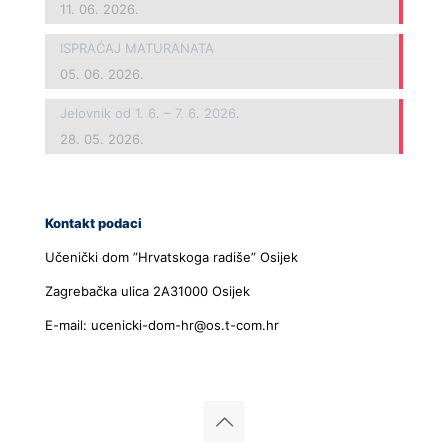
11. 06. 2026.
ISPRAĆAJ MATURANATA
05. 06. 2026.
Jelovnik od 1. 6. – 7. 6. 2026.
28. 05. 2026.
Kontakt podaci
Učenički dom ”Hrvatskoga radiše” Osijek
Zagrebačka ulica 2A31000 Osijek
E-mail: ucenicki-dom-hr@os.t-com.hr