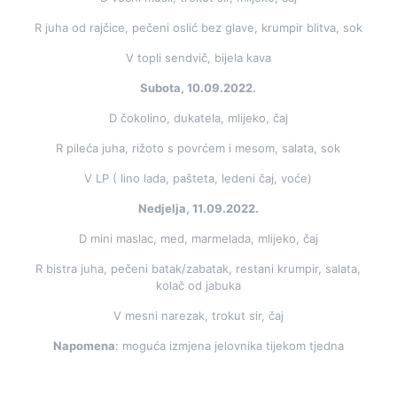
R juha od rajčice, pečeni oslić bez glave, krumpir blitva, sok
V topli sendvič, bijela kava
Subota, 10.09.2022.
D čokolino, dukatela, mlijeko, čaj
R pileća juha, rižoto s povrćem i mesom, salata, sok
V LP ( lino lada, pašteta, ledeni čaj, voće)
Nedjelja, 11.09.2022.
D mini maslac, med, marmelada, mlijeko, čaj
R bistra juha, pečeni batak/zabatak, restani krumpir, salata,
kolač od jabuka
V mesni narezak, trokut sir, čaj
Napomena
: moguća izmjena jelovnika tijekom tjedna