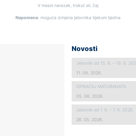
V mesni narezak, trokut sir, čaj
Napomena
: moguća izmjena jelovnika tijekom tjedna
Novosti
Jelovnik od 15. 6. – 19. 6. 20
11. 06. 2026.
ISPRAĆAJ MATURANATA
05. 06. 2026.
Jelovnik od 1. 6. – 7. 6. 2026.
28. 05. 2026.