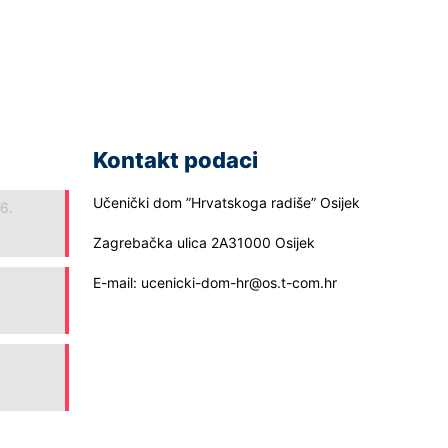
Kontakt podaci
Učenički dom ”Hrvatskoga radiše” Osijek
26.
Zagrebačka ulica 2A31000 Osijek
E-mail: ucenicki-dom-hr@os.t-com.hr