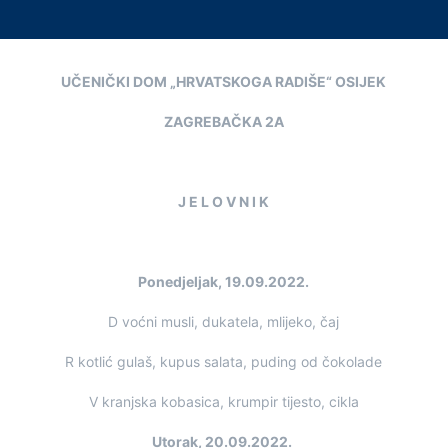
UČENIČKI DOM „HRVATSKOGA RADIŠE“ OSIJEK
ZAGREBAČKA 2A
J E L O V N I K
Ponedjeljak, 19.09.2022.
D voćni musli, dukatela, mlijeko, čaj
R kotlić gulaš, kupus salata, puding od čokolade
V kranjska kobasica, krumpir tijesto, cikla
Utorak, 20.09.2022.