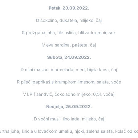
Petak, 23.09.2022.
D čokolino, dukatela, mlijeko, čaj
R prežgana juha, file oslića, blitva-krumpir, sok
V eva sardina, pašteta, čaj
Subota, 24.09.2022.
D mini maslac, marmelada, med, bijela kava, čaj
R pileći paprikaš s krumpirom i mesom, salata, voće
V LP ( sendvič, čokoladno mlijeko, 0,5l, voće)
Nedjelja, 25.09.2022.
D voćni musli, lino lada, mlijeko, čaj
rtna juha, šnicla u lovačkom umaku, njoki, zelena salata, kolač od 