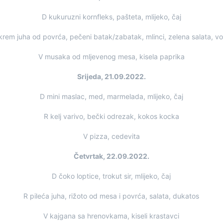
D kukuruzni kornfleks, pašteta, mlijeko, čaj
krem juha od povrća, pečeni batak/zabatak, mlinci, zelena salata, v
V musaka od mljevenog mesa, kisela paprika
Srijeda, 21.09.2022.
D mini maslac, med, marmelada, mlijeko, čaj
R kelj varivo, bečki odrezak, kokos kocka
V pizza, cedevita
Četvrtak, 22.09.2022.
D čoko loptice, trokut sir, mlijeko, čaj
R pileća juha, rižoto od mesa i povrća, salata, dukatos
V kajgana sa hrenovkama, kiseli krastavci