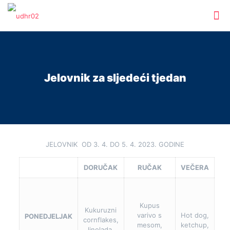
Jelovnik za sljedeći tjedan
JELOVNIK OD 3. 4. DO 5. 4. 2023. GODINE
DORUČAK
RUČAK
VEČERA
Kupus
Kukuruzni
varivo s
Hot dog,
PONEDJELJAK
cornflakes,
mesom,
ketchup,
linolada,