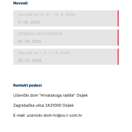
Novosti
Jelovnik od 15. 6. – 19. 6. 2026.
11. 06. 2026.
ISPRAĆAJ MATURANATA
05. 06. 2026.
Jelovnik od 1. 6. – 7. 6. 2026.
28. 05. 2026.
Kontakt podaci
Učenički dom ”Hrvatskoga radiše” Osijek
Zagrebačka ulica 2A31000 Osijek
E-mail: ucenicki-dom-hr@os.t-com.hr