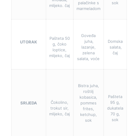
palačinke s
sok
mlijeko. čaj
marmeladom
Goveđa
Pašteta 50
juha,
Domska
UTORAK
g, čoko
lazanje,
salata,
loptice,
zelena
čaj
mlijeko, čaj
salata, voće
Bistra juha,
roštilj
Pašteta
kobasica,
Čokolino,
95 g,
SRIJEDA
pommes
trokut sir,
dukatela
frites,
mlijeko, čaj
70 g,
ketchup,
sok
sok