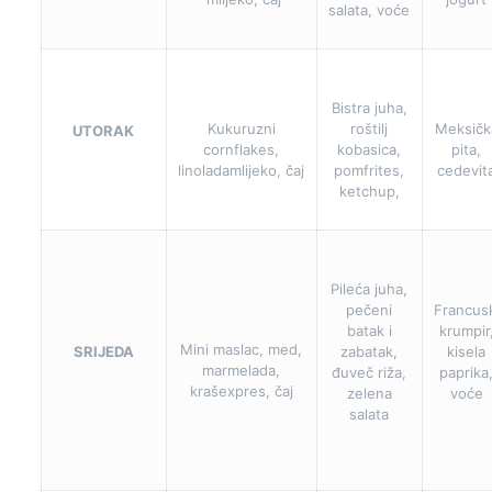
salata, voće
Bistra juha,
Kukuruzni
roštilj
Meksičk
UTORAK
cornflakes,
kobasica,
pita,
linoladamlijeko, čaj
pomfrites,
cedevit
ketchup,
Pileća juha,
pečeni
Francus
batak i
krumpir
Mini maslac, med,
SRIJEDA
zabatak,
kisela
marmelada,
đuveč riža,
paprika
krašexpres, čaj
zelena
voće
salata