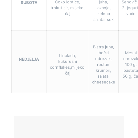
Čoko loptice,
juha,
Sendvič
SUBOTA
trokut sir, mlijeko,
lazanje,
2, jogurt
čaj
zelena
voće
salata, sok
Bistra juha,
bečki
Mesni
Linolada,
odrezak,
nareza
NEDJELJA
kukuruzni
restani
100 g,
cornflakes,mlijeko,
krumpir,
paštet
čaj
salata,
50 g, ča
cheesecake