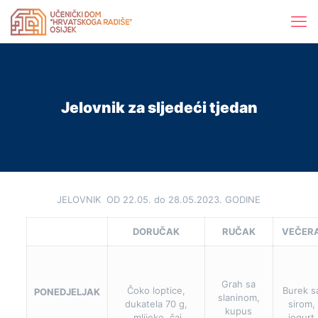
Jelovnik za sljedeći tjedan
JELOVNIK OD 22.05. do 28.05.2023. GODINE
DORUČAK
RUČAK
VEČER
Grah sa
Čoko loptice,
Burek s
PONEDJELJAK
slaninom,
dukatela 70 g,
sirom,
kupus
mlijeko, čaj
jogurt