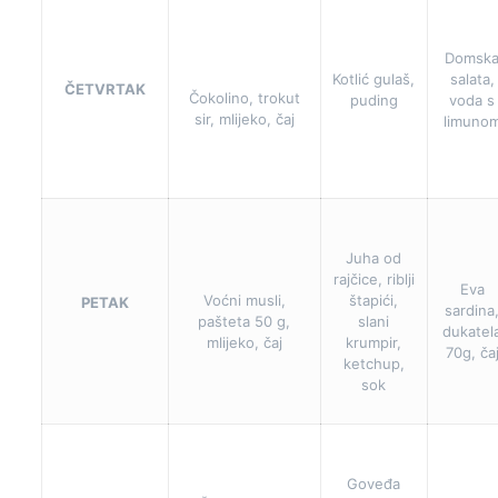
Domsk
Kotlić gulaš,
salata,
ČETVRTAK
Čokolino, trokut
puding
voda s
sir, mlijeko, čaj
limuno
Juha od
rajčice, riblji
Eva
Voćni musli,
štapići,
PETAK
sardina
pašteta 50 g,
slani
dukatel
mlijeko, čaj
krumpir,
70g, ča
ketchup,
sok
Goveđa