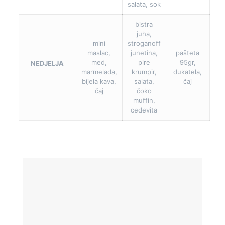
salata, sok
bistra
juha,
mini
stroganoff
maslac,
junetina,
pašteta
med,
pire
95gr,
NEDJELJA
marmelada,
krumpir,
dukatela,
bijela kava,
salata,
čaj
čaj
čoko
muffin,
cedevita