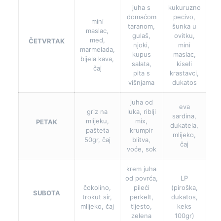
juha s
kukuruzno
domaćom
pecivo,
mini
taranom,
šunka u
maslac,
gulaš,
ovitku,
med,
ČETVRTAK
njoki,
mini
marmelada,
kupus
maslac,
bijela kava,
salata,
kiseli
čaj
pita s
krastavci,
višnjama
dukatos
juha od
eva
griz na
luka, riblji
sardina,
mlijeku,
mix,
PETAK
dukatela,
pašteta
krumpir
mlijeko,
50gr, čaj
blitva,
čaj
voće, sok
krem juha
od povrća,
LP
čokolino,
pileći
(piroška,
SUBOTA
trokut sir,
perkelt,
dukatos,
mlijeko, čaj
tijesto,
keks
zelena
100gr)