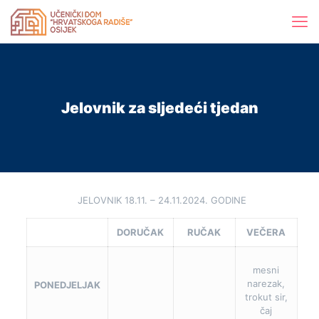
Jelovnik za sljedeći tjedan
JELOVNIK 18.11. – 24.11.2024. GODINE
DORUČAK
RUČAK
VEČERA
mesni
narezak,
PONEDJELJAK
trokut sir,
čaj