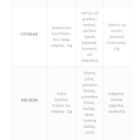
varivo od
graška i
mrkve,
tijesto sa
kukuruzni
pečeni
sirom,
kornfleks,
UTORAK
batak
pečena
lino lada,
zabatak,
hrenovka,
mlijeko, čaj
kompot
čaj
od
marelice
bistra
juha,
pohana
šnicla,
čoko
kajgana,
pommes
loptice,
kisela
SRIJEDA
frites,
trokut sir,
paprika,
kečap,
mlijeko, čaj
cedevita
ajvar,
zelena
salata,
voće