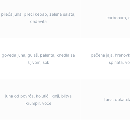
pileća juha, pileći kebab, zelena salata,
carbonara, c
cedevita
goveđa juha, gulaš, palenta, knedla sa
pečena jaja, hrenovk
šljivom, sok
špinata, v
juha od povrća, kolutići lignji, blitva
tuna, dukatela
krumpir, voće