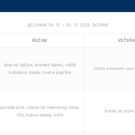
JELOVNIK 24. 11. – 30. 11. 2025. GODINE
RUČAK
VEČER
juha od rajčice, krumpir tijesto, roštilj
rižoto s mesom i pov
kobasica, kisela crvena paprika
goveđa juha, rolada od mljevenog mesa,
burek sa sirom,
riža, kupus salata, voće