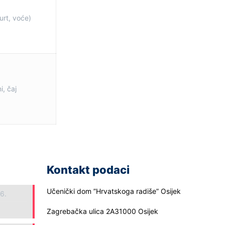
urt, voće)
i, čaj
Kontakt podaci
Učenički dom ”Hrvatskoga radiše” Osijek
26.
Zagrebačka ulica 2A31000 Osijek