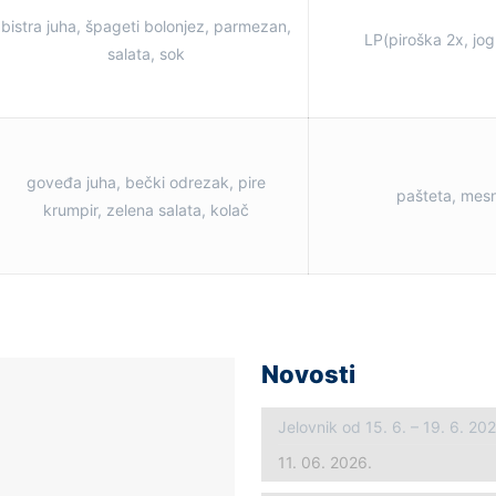
bistra juha, špageti bolonjez, parmezan,
LP(piroška 2x, jog
salata, sok
goveđa juha, bečki odrezak, pire
pašteta, mesn
krumpir, zelena salata, kolač
Novosti
Jelovnik od 15. 6. – 19. 6. 20
11. 06. 2026.