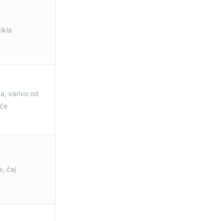
ikla
a, varivo od
oće
, čaj