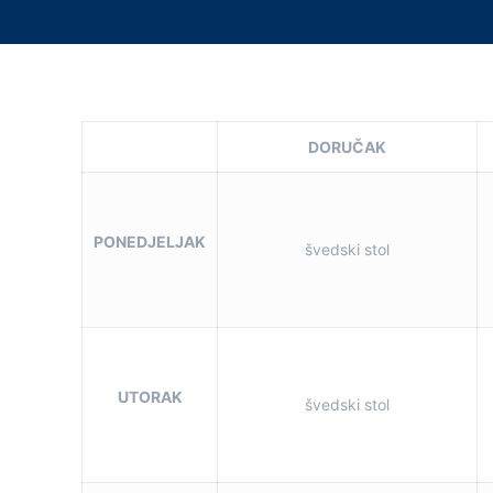
DORUČAK
PONEDJELJAK
švedski stol
UTORAK
švedski stol