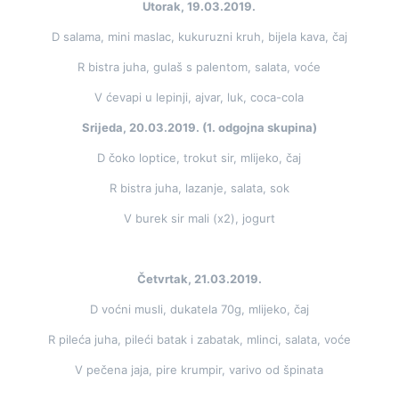
Utorak, 19.03.2019.
D salama, mini maslac, kukuruzni kruh, bijela kava, čaj
R bistra juha, gulaš s palentom, salata, voće
V ćevapi u lepinji, ajvar, luk, coca-cola
Srijeda, 20.03.2019. (1. odgojna skupina)
D čoko loptice, trokut sir, mlijeko, čaj
R bistra juha, lazanje, salata, sok
V burek sir mali (x2), jogurt
Četvrtak, 21.03.2019.
D voćni musli, dukatela 70g, mlijeko, čaj
R pileća juha, pileći batak i zabatak, mlinci, salata, voće
V pečena jaja, pire krumpir, varivo od špinata