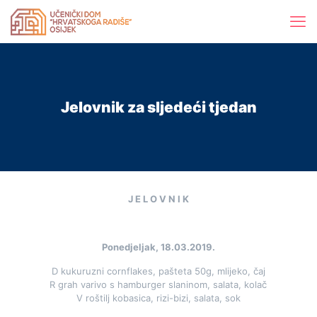
Jelovnik za sljedeći tjedan
J E L O V N I K
Ponedjeljak, 18.03.2019.
D kukuruzni cornflakes, pašteta 50g, mlijeko, čaj
R grah varivo s hamburger slaninom, salata, kolač
V roštilj kobasica, rizi-bizi, salata, sok