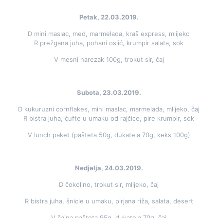
Petak, 22.03.2019.
D mini maslac, med, marmelada, kraš express, mlijeko
R prežgana juha, pohani oslić, krumpir salata, sok
V mesni narezak 100g, trokut sir, čaj
Subota, 23.03.2019.
D kukuruzni cornflakes, mini maslac, marmelada, mlijeko, čaj
R bistra juha, ćufte u umaku od rajčice, pire krumpir, sok
V lunch paket (pašteta 50g, dukatela 70g, keks 100g)
Nedjelja, 24.03.2019.
D čokolino, trokut sir, mlijeko, čaj
R bistra juha, šnicle u umaku, pirjana riža, salata, desert
V čajna pašteta 95g, dukatela 70g, čaj