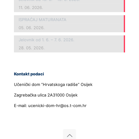
11. 06. 2026.
ISPRAĆAJ MATURANATA
05. 06. 2026.
Jelovnik od 1. 6. – 7. 6. 2026.
28. 05. 2026.
Kontakt podaci
Učenički dom ”Hrvatskoga radiše” Osijek
Zagrebačka ulica 2A31000 Osijek
E-mail: ucenicki-dom-hr@os.t-com.hr