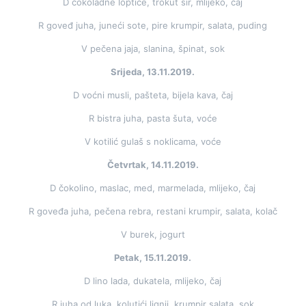
D čokoladne loptice, trokut sir, mlijeko, čaj
R goveđ juha, juneći sote, pire krumpir, salata, puding
V pečena jaja, slanina, špinat, sok
Srijeda, 13.11.2019.
D voćni musli, pašteta, bijela kava, čaj
R bistra juha, pasta šuta, voće
V kotilić gulaš s noklicama, voće
Četvrtak, 14.11.2019.
D čokolino, maslac, med, marmelada, mlijeko, čaj
R goveđa juha, pečena rebra, restani krumpir, salata, kolač
V burek, jogurt
Petak, 15.11.2019.
D lino lada, dukatela, mlijeko, čaj
R juha od luka, kolutići lignji, krumpir salata, sok