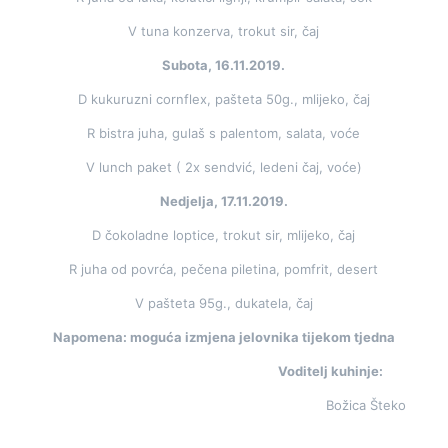
V tuna konzerva, trokut sir, čaj
Subota, 16.11.2019.
D kukuruzni cornflex, pašteta 50g., mlijeko, čaj
R bistra juha, gulaš s palentom, salata, voće
V lunch paket ( 2x sendvić, ledeni čaj, voće)
Nedjelja, 17.11.2019.
D čokoladne loptice, trokut sir, mlijeko, čaj
R juha od povrća, pečena piletina, pomfrit, desert
V pašteta 95g., dukatela, čaj
Napomena: moguća izmjena jelovnika tijekom tjedna
Voditelj kuhinje:
Božica Šteko