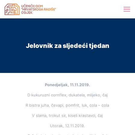
Jelovnik za sljedeći tjedan
Ponedjeljak, 11.11.2019.
D kukuruzni cornflex, dukatela, mlijeko, čaj
R bistra juha, čevapi, pomfrit, luk, cola – cola
V slama, trokut sir, kiseli krastavci, čaj
Utorak, 12.11.2019.