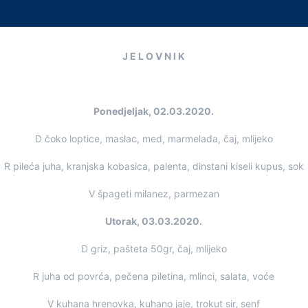
J E L O V N I K
Ponedjeljak, 02.03.2020.
D čoko loptice, maslac, med, marmelada, čaj, mlijeko
R pileća juha, kranjska kobasica, palenta, dinstani kiseli kupus, sok
V špageti milanez, parmezan
Utorak, 03.03.2020.
D griz, pašteta 50gr, čaj, mlijeko
R juha od povrća, pečena piletina, mlinci, salata, voće
V kuhana hrenovka, kuhano jaje, trokut sir, senf