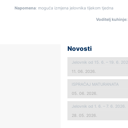
Napomena
: moguća izmjena jelovnika tijekom tjedna
Voditelj kuhinje
Novosti
Jelovnik od 15. 6. – 19. 6. 20
11. 06. 2026.
ISPRAĆAJ MATURANATA
05. 06. 2026.
Jelovnik od 1. 6. – 7. 6. 2026.
28. 05. 2026.