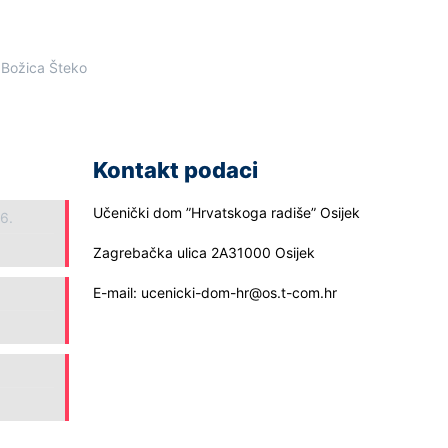
:
Božica Šteko
Kontakt podaci
Učenički dom ”Hrvatskoga radiše” Osijek
26.
Zagrebačka ulica 2A31000 Osijek
E-mail: ucenicki-dom-hr@os.t-com.hr