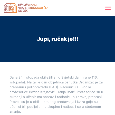
Jupi, ručak je!!!
Dana 24. listopada obilježili smo Svjetski dan hrane (16.
listopada). Na taj je dan obljetnica osnutka Organizacije za
prehranu i poljoprivredu (FAO). Radionicu su vodile
profesorice Božica Krajnović i Tanja Botić. Profesorice su u
suradnji s učenicima napravili radionicu o zdravoj prehrani.
Proveli su je u obliku kratkog predavanja i kviza gdje su
učenici bili podijeljeni u skupine i natjecali se u stečenom
znanju.