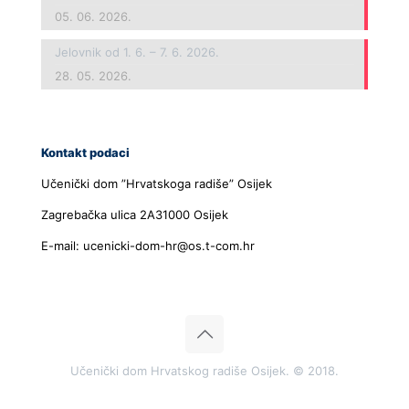
05. 06. 2026.
Jelovnik od 1. 6. – 7. 6. 2026.
28. 05. 2026.
Kontakt podaci
Učenički dom ”Hrvatskoga radiše” Osijek
Zagrebačka ulica 2A31000 Osijek
E-mail: ucenicki-dom-hr@os.t-com.hr
Učenički dom Hrvatskog radiše Osijek. © 2018.