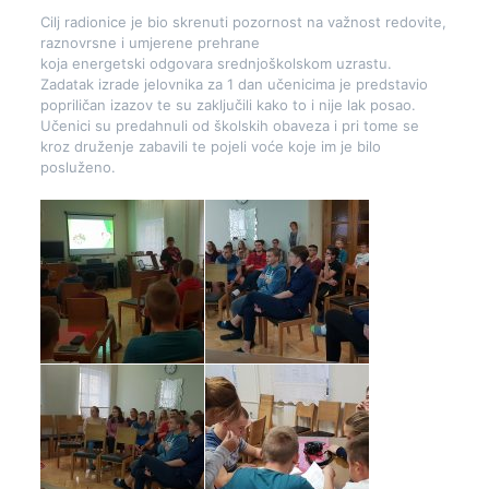
Cilj radionice je bio skrenuti pozornost na važnost redovite,
raznovrsne i umjerene prehrane
koja energetski odgovara srednjoškolskom uzrastu.
Zadatak izrade jelovnika za 1 dan učenicima je predstavio
popriličan izazov te su zaključili kako to i nije lak posao.
Učenici su predahnuli od školskih obaveza i pri tome se
kroz druženje zabavili te pojeli voće koje im je bilo
posluženo.