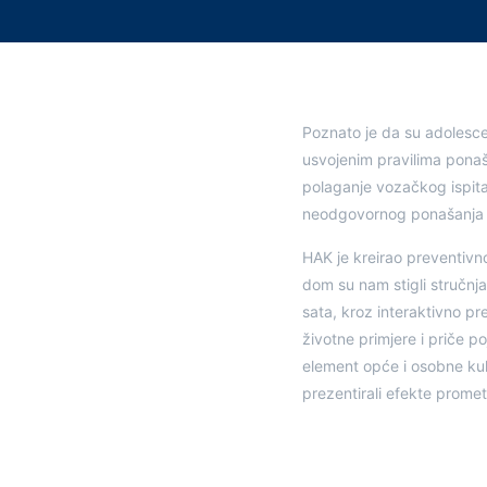
Poznato je da su adolescen
usvojenim pravilima ponaš
polaganje vozačkog ispita
neodgovornog ponašanja 
HAK je kreirao preventivn
dom su nam stigli stručnj
sata, kroz interaktivno p
životne primjere i priče 
element opće i osobne kult
prezentirali efekte promet