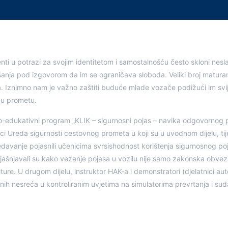
ti u potrazi za svojim identitetom i samostalnošću često skloni nesla
anja pod izgovorom da im se ograničava sloboda. Veliki broj matura
. Iznimno nam je važno zaštiti buduće mlade vozače podižući im svi
u prometu.
o-edukativni program „KLIK – sigurnosni pojas – navika odgovornog 
aci Ureda sigurnosti cestovnog prometa u koji su u uvodnom dijelu, t
redavanje pojasnili učenicima svrsishodnost korištenja sigurnosnog p
pojašnjavali su kako vezanje pojasa u vozilu nije samo zakonska obvez
ure. U drugom dijelu, instruktor HAK-a i demonstratori (djelatnici a
nih nesreća u kontroliranim uvjetima na simulatorima prevrtanja i sud