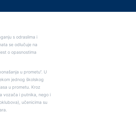
ganju s odraslima i
nata se odlučuje na
jest o opasnostima
ponašanja u prometu“. U
ijekom jednog školskog
ojasa u prometu. Kroz
a vozača i putnika, nego i
utoklubova), učenicima su
ara.