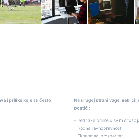
va i prilike koje su često
Na drugoj strani vage, neki cil
postići:
– Jednake prilike u svim situaci
– Rodna ravnopravnost
– Ekonomski prosperitet