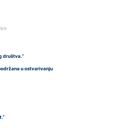
tipa
g društva.“
 podržana u ostvarivanju
.”