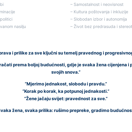
bi
– Samostalnost i neovisnost
minacije
– Kultura poštovanja i inkluzije
olitici
– Slobodan izbor i autonomija
ovanom nasilju
– Život bez predrasuda i stereo
rava i prilike za sve ključni su temelj pravednog i progresivno
čati prema boljoj budućnosti, gdje je svaka žena cijenjena i
svojih snova.”
“Mjerimo jednakost, slobodu i pravdu.”
“Korak po korak, ka potpunoj jednakosti.”
“Žene jačaju svijet: pravednost za sve.”
Svaka žena, svaka prilika: rušimo prepreke, gradimo budućnost