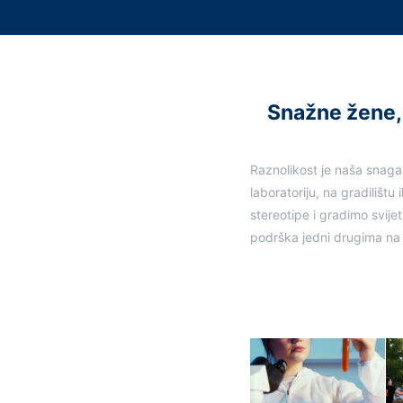
Snažne žene, 
Raznolikost je naša snaga.
laboratoriju, na gradilišt
stereotipe i gradimo svije
podrška jedni drugima na 