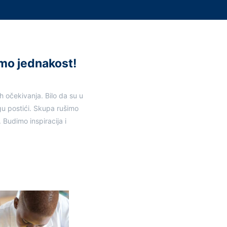
imo jednakost!
h očekivanja. Bilo da su u
gu postići. Skupa rušimo
 Budimo inspiracija i