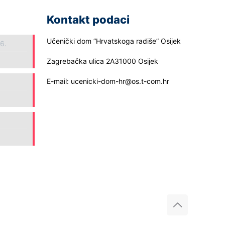
Kontakt podaci
Učenički dom ”Hrvatskoga radiše” Osijek
26.
Zagrebačka ulica 2A31000 Osijek
E-mail: ucenicki-dom-hr@os.t-com.hr