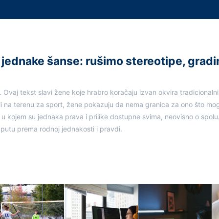
jednake šanse: rušimo stereotipe, grad
 Ovaj tekst slavi žene koje hrabro koračaju izvan okvira tradicionalni
u ili na terenu za sport, žene pokazuju da nema granica za ono što mo
t u kojem su jednaka prava i prilike dostupne svima, neovisno o spolu.
putu prema rodnoj jednakosti i pravdi.