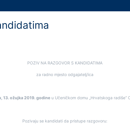
andidatima
POZIV NA RAZGOVOR S KANDIDATIMA
za radno mjesto odgajatelj/ica
u, 13. ožujka 2019. godine
u Učeničkom domu „Hrvatskoga radiše“ O
Pozivaju se kandidati da pristupe razgovoru: