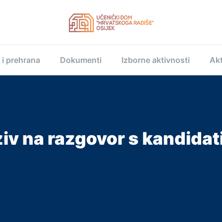
 i prehrana
Dokumenti
Izborne aktivnosti
Akt
iv na razgovor s kandida