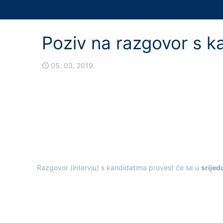
Poziv na razgovor s k
05. 03. 2019.
Razgovor (intervju) s kandidatima provest će se u
srijed