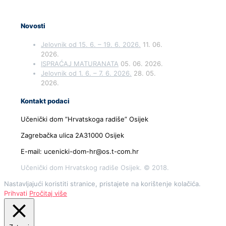
Novosti
Jelovnik od 15. 6. – 19. 6. 2026.
11. 06.
2026.
ISPRAĆAJ MATURANATA
05. 06. 2026.
Jelovnik od 1. 6. – 7. 6. 2026.
28. 05.
2026.
Kontakt podaci
Učenički dom ”Hrvatskoga radiše” Osijek
Zagrebačka ulica 2A31000 Osijek
E-mail: ucenicki-dom-hr@os.t-com.hr
Učenički dom Hrvatskog radiše Osijek. © 2018.
Nastavljajući koristiti stranice, pristajete na korištenje kolačića.
Prihvati
Pročitaj više