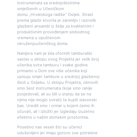
instrumenata sa srednjoškolcima
smještenih u Učeničkom
domu „Hrvatskoga radiše“ Osijek. Strast
prema glazbi stvorila je zanimljiv i raznolik
glazbeni ansambl iz želje za kvalitetnim i
produktivnim provođenjem slobodnog
vremena u opuštenom
okruženjuučeničkog doma.
Namjera nam je bila oformiti tamburaški
sastav u sklopu ovog Projekta jer velik broj
učenika svira tamburu i svake godine
primamo u Dom sve više učenika koji
upisuju smjer tambure u srednjoj glazbenoj
školi u Osijeku. U sklopu Projekta, obnovili
smo šest instrumenata (koje smo ranije
posjedovali, ali su bili u stanju da se na
njima nije moglo svirati) te kupili slavonski
bas. Uredili smo i ormar u kojem ćemo ih
očuvati, ali i izložiti jer izgledaju izuzetno
efektno u našim domskim prostorima.
Posebno nas veseli što su učenici
oduševljeni jer imaju gotovo sve potrebne