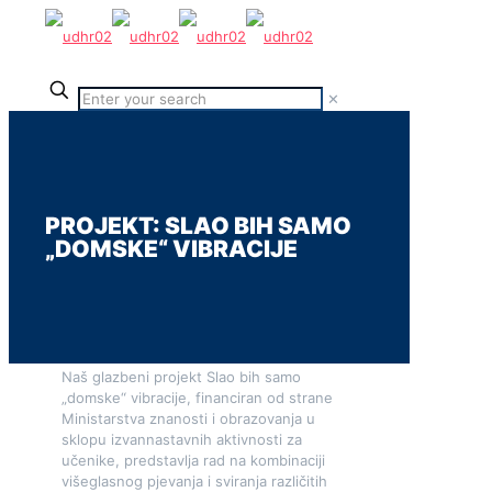
✕
PROJEKT: SLAO BIH SAMO
„DOMSKE“ VIBRACIJE
Naš glazbeni projekt Slao bih samo
„domske“ vibracije, financiran od strane
Ministarstva znanosti i obrazovanja u
sklopu izvannastavnih aktivnosti za
učenike, predstavlja rad na kombinaciji
višeglasnog pjevanja i sviranja različitih