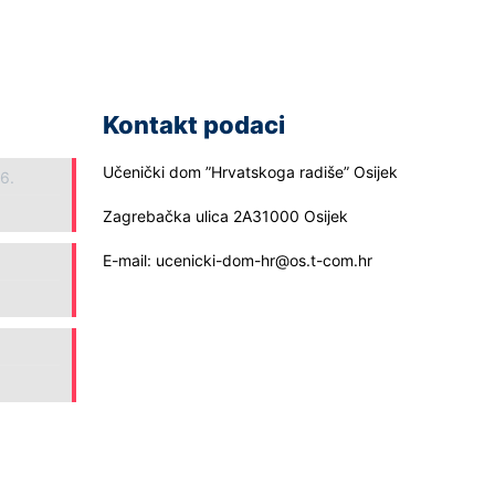
Kontakt podaci
Učenički dom ”Hrvatskoga radiše” Osijek
26.
Zagrebačka ulica 2A31000 Osijek
E-mail: ucenicki-dom-hr@os.t-com.hr