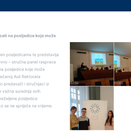
ecati na posljedice koje može
nim posljedicama te predstavlja
kativno – stručna panel rasprava
 na posljedice koje može
večanoj Auli Rektorata
i predavači i stručnjaci iz
je važna suradnja svih
 neželjene posljedice
ko se ne spriječe na vrijeme.