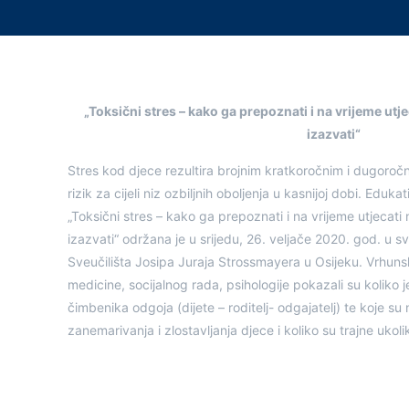
„Toksični stres – kako ga prepoznati i na vrijeme utj
izazvati“
Stres kod djece rezultira brojnim kratkoročnim i dugoroč
rizik za cijeli niz ozbiljnih oboljenja u kasnijoj dobi. Edu
„Toksični stres – kako ga prepoznati i na vrijeme utjecati
izazvati“ održana je u srijedu, 26. veljače 2020. god. u s
Sveučilišta Josipa Juraja Strossmayera u Osijeku. Vrhunsk
medicine, socijalnog rada, psihologije pokazali su koliko 
čimbenika odgoja (dijete – roditelj- odgajatelj) te koje su
zanemarivanja i zlostavljanja djece i koliko su trajne ukoli