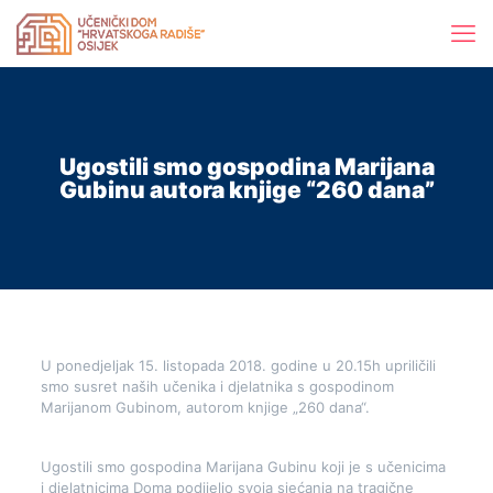
Ugostili smo gospodina Marijana
Gubinu autora knjige “260 dana”
U ponedjeljak 15. listopada 2018. godine u 20.15h upriličili
smo susret naših učenika i djelatnika s gospodinom
Marijanom Gubinom, autorom knjige „260 dana“.
Ugostili smo gospodina Marijana Gubinu koji je s učenicima
i djelatnicima Doma podijelio svoja sjećanja na tragične