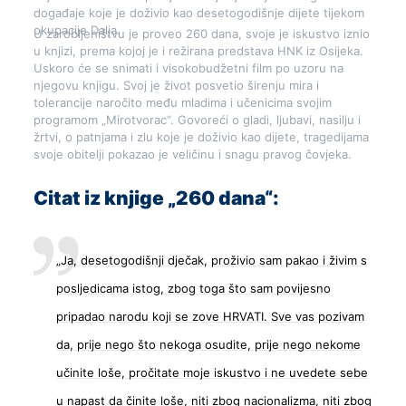
događaje koje je doživio kao desetogodišnje dijete tijekom
okupacije Dalja.
U zarobljeništvu je proveo 260 dana, svoje je iskustvo iznio
u knjizi, prema kojoj je i režirana predstava HNK iz Osijeka.
Uskoro će se snimati i visokobudžetni film po uzoru na
njegovu knjigu. Svoj je život posvetio širenju mira i
tolerancije naročito među mladima i učenicima svojim
programom „Mirotvorac“. Govoreći o gladi, ljubavi, nasilju i
žrtvi, o patnjama i zlu koje je doživio kao dijete, tragedijama
svoje obitelji pokazao je veličinu i snagu pravog čovjeka.
Citat iz knjige „260 dana“:
„Ja, desetogodišnji dječak, proživio sam pakao i živim s
posljedicama istog, zbog toga što sam povijesno
pripadao narodu koji se zove HRVATI. Sve vas pozivam
da, prije nego što nekoga osudite, prije nego nekome
učinite loše, pročitate moje iskustvo i ne uvedete sebe
u napast da činite loše, niti zbog nacionalizma, niti zbog