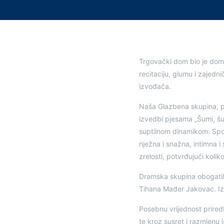
Trgovački dom bio je domać
recitaciju, glumu i zajed
izvođača.
Naša Glazbena skupina, p
izvedbi pjesama „Šumi, šum
suptilnom dinamikom. Spoj
nježna i snažna, intimna 
zrelosti, potvrđujući koli
Dramska skupina obogatila
Tihana Mađer Jakovac. Izg
Posebnu vrijednost priredb
te kroz susret i razmjenu 