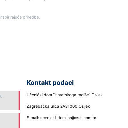
nspirirajuće priredbe.
Kontakt podaci
Učenički dom ”Hrvatskoga radiše” Osijek
26.
Zagrebačka ulica 2A31000 Osijek
E-mail: ucenicki-dom-hr@os.t-com.hr