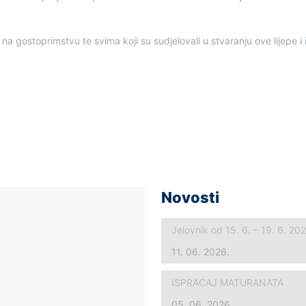
 gostoprimstvu te svima koji su sudjelovali u stvaranju ove lijepe i i
Novosti
Jelovnik od 15. 6. – 19. 6. 20
11. 06. 2026.
ISPRAĆAJ MATURANATA
05. 06. 2026.