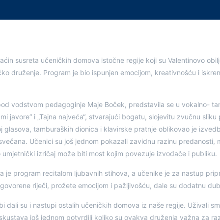
in susreta učeničkih domova istočne regije koji su Valentinovo obilje
ničko druženje. Program je bio ispunjen emocijom, kreativnošću i isk
od vodstvom pedagoginje Maje Boček, predstavila se u vokalno- ta
i javore“ i „Tajna najveća“, stvarajući bogatu, slojevitu zvučnu sliku
 glasova, tamburaških dionica i klavirske pratnje oblikovao je izvedb
i svečana. Učenici su još jednom pokazali zavidnu razinu predanosti, 
ko umjetnički izričaj može biti most kojim povezuje izvođače i publiku.
 je program recitalom ljubavnih stihova, a učenike je za nastup pripr
ovorene riječi, prožete emocijom i pažljivošću, dale su dodatnu dubi
i dali su i nastupi ostalih učeničkih domova iz naše regije. Uživali 
iskustava još jednom potvrdili koliko su ovakva druženja važna za raz