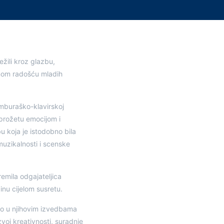
žili kroz glazbu,
renom radošću mladih
mburaško-klavirskoj
 prožetu emocijom i
u koja je istodobno bila
muzikalnosti i scenske
emila odgajateljica
nu cijelom susretu.
smo u njihovim izvedbama
voj kreativnosti, suradnje