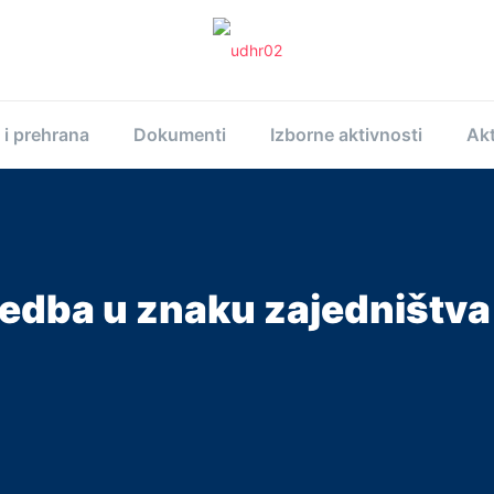
 i prehrana
Dokumenti
Izborne aktivnosti
Akt
redba u znaku zajedništv