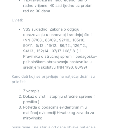
1 izvršitelj/ica na neodređeno, puno
radno vrijeme, 40 sati tjedno uz probni
rad od 90 dana
Uvjeti:
VSS sukladno Zakona o odgoju i
obrazovanju u osnovnoj i srednjoj školi
(NN 87/08., 86/09., 92/10., 105/10.,
90/11., 5/12., 16/12., 86/12., 126/12.,
94/13., 152/14., 07/17. i 68/18. ) i
Pravilniku o stručnoj spremi i pedagoško-
psihološkom obrazovanju nastavnika u
srednjem školstvu (NN 1/96, 80/99)
Kandidati koji se prijavljuju na natječaj dužni su
priložiti:
Životopis
Dokaz o vrsti i stupnju stručne spreme (
preslika )
Potvrda o podacima evidentiranim u
matičnoj evidenciji Hrvatskog zavoda za
mirovinsko
osiguranje ( ne starija od dana objave natječaja