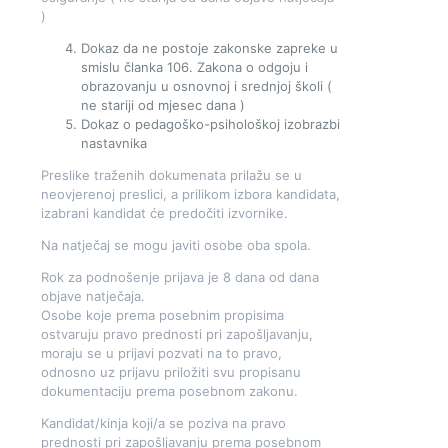
)
Dokaz da ne postoje zakonske zapreke u
smislu članka 106. Zakona o odgoju i
obrazovanju u osnovnoj i srednjoj školi (
ne stariji od mjesec dana )
Dokaz o pedagoško-psihološkoj izobrazbi
nastavnika
Preslike traženih dokumenata prilažu se u
neovjerenoj preslici, a prilikom izbora kandidata,
izabrani kandidat će predočiti izvornike.
Na natječaj se mogu javiti osobe oba spola.
Rok za podnošenje prijava je 8 dana od dana
objave natječaja.
Osobe koje prema posebnim propisima
ostvaruju pravo prednosti pri zapošljavanju,
moraju se u prijavi pozvati na to pravo,
odnosno uz prijavu priložiti svu propisanu
dokumentaciju prema posebnom zakonu.
Kandidat/kinja koji/a se poziva na pravo
prednosti pri zapošljavanju prema posebnom