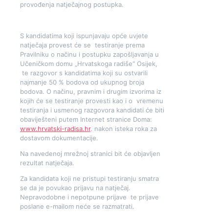
provođenja natječajnog postupka.
S kandidatima koji ispunjavaju opće uvjete
natječaja provest će se testiranje prema
Pravilniku o načinu i postupku zapošljavanja u
Učeničkom domu „Hrvatskoga radiše“ Osijek,
te razgovor s kandidatima koji su ostvarili
najmanje 50 % bodova od ukupnog broja
bodova. O načinu, pravnim i drugim izvorima iz
kojih će se testiranje provesti kao i o vremenu
testiranja i usmenog razgovora kandidati će biti
obaviješteni putem Internet stranice Doma:
www.hrvatski-radisa.hr
. nakon isteka roka za
dostavom dokumentacije.
Na navedenoj mrežnoj stranici bit će objavljen
rezultat natječaja.
Za kandidata koji ne pristupi testiranju smatra
se da je povukao prijavu na natječaj.
Nepravodobne i nepotpune prijave te prijave
poslane e-mailom neće se razmatrati.