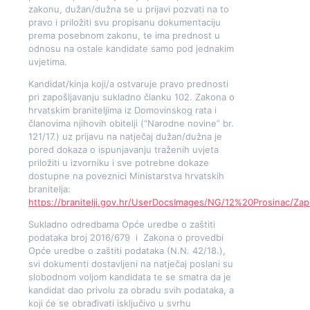
zakonu, dužan/dužna se u prijavi pozvati na to
pravo i priložiti svu propisanu dokumentaciju
prema posebnom zakonu, te ima prednost u
odnosu na ostale kandidate samo pod jednakim
uvjetima.
Kandidat/kinja koji/a ostvaruje pravo prednosti
pri zapošljavanju sukladno članku 102. Zakona o
hrvatskim braniteljima iz Domovinskog rata i
članovima njihovih obitelji (“Narodne novine” br.
121/17.) uz prijavu na natječaj dužan/dužna je
pored dokaza o ispunjavanju traženih uvjeta
priložiti u izvorniku i sve potrebne dokaze
dostupne na poveznici Ministarstva hrvatskih
branitelja:
https://branitelji.gov.hr/UserDocsImages/NG/12%20Prosi
Sukladno odredbama Opće uredbe o zaštiti
podataka broj 2016/679 i Zakona o provedbi
Opće uredbe o zaštiti podataka (N.N. 42/18.),
svi dokumenti dostavljeni na natječaj poslani su
slobodnom voljom kandidata te se smatra da je
kandidat dao privolu za obradu svih podataka, a
koji će se obrađivati isključivo u svrhu