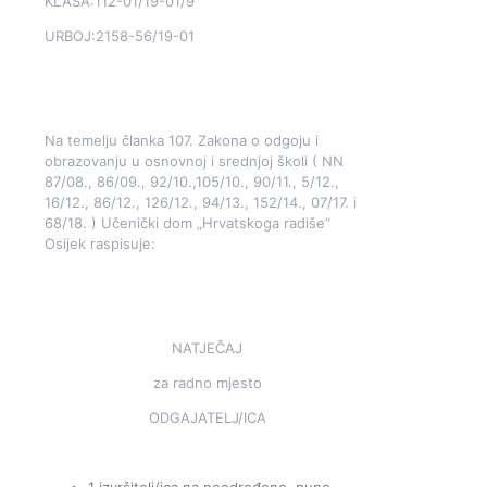
KLASA:112-01/19-01/9
URBOJ:2158-56/19-01
Na temelju članka 107. Zakona o odgoju i
obrazovanju u osnovnoj i srednjoj školi ( NN
87/08., 86/09., 92/10.,105/10., 90/11., 5/12.,
16/12., 86/12., 126/12., 94/13., 152/14., 07/17. i
68/18. ) Učenički dom „Hrvatskoga radiše“
Osijek raspisuje:
NATJEČAJ
za radno mjesto
ODGAJATELJ/ICA