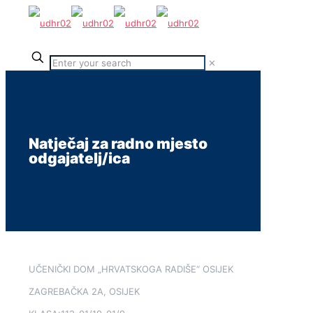
✕
Natječaj za radno mjesto
odgajatelj/ica
UČENIČKI DOM „HRVATSKOGA RADIŠE“ OSIJEK
ZAGREBAČKA 2A, OSIJEK