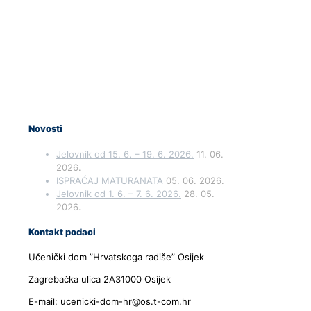
Novosti
Jelovnik od 15. 6. – 19. 6. 2026.
11. 06.
2026.
ISPRAĆAJ MATURANATA
05. 06. 2026.
Jelovnik od 1. 6. – 7. 6. 2026.
28. 05.
2026.
Kontakt podaci
Učenički dom ”Hrvatskoga radiše” Osijek
Zagrebačka ulica 2A31000 Osijek
E-mail: ucenicki-dom-hr@os.t-com.hr