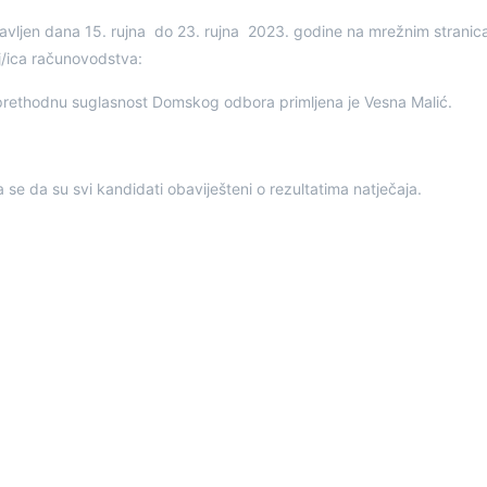
 objavljen dana 15. rujna do 23. rujna 2023. godine na mrežnim stra
j/ica računovodstva:
z prethodnu suglasnost Domskog odbora primljena je Vesna Malić.
se da su svi kandidati obaviješteni o rezultatima natječaja.