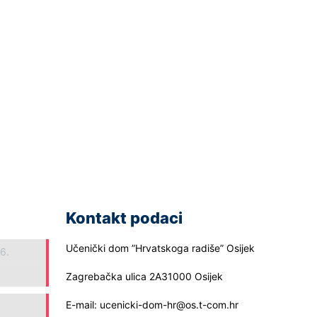
Kontakt podaci
Učenički dom ”Hrvatskoga radiše” Osijek
26.
Zagrebačka ulica 2A31000 Osijek
E-mail: ucenicki-dom-hr@os.t-com.hr