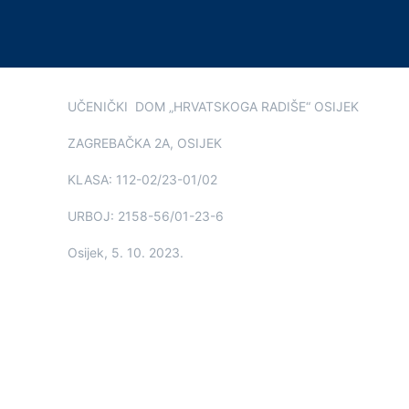
UČENIČKI DOM „HRVATSKOGA RADIŠE“ OSIJEK
ZAGREBAČKA 2A, OSIJEK
KLASA: 112-02/23-01/02
URBOJ: 2158-56/01-23-6
Osijek, 5. 10. 2023.