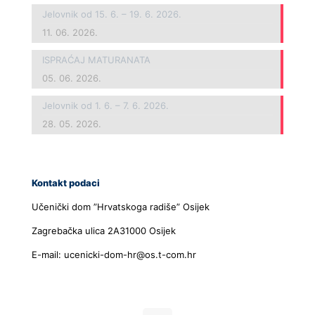
Jelovnik od 15. 6. – 19. 6. 2026.
11. 06. 2026.
ISPRAĆAJ MATURANATA
05. 06. 2026.
Jelovnik od 1. 6. – 7. 6. 2026.
28. 05. 2026.
Kontakt podaci
Učenički dom ”Hrvatskoga radiše” Osijek
Zagrebačka ulica 2A31000 Osijek
E-mail: ucenicki-dom-hr@os.t-com.hr