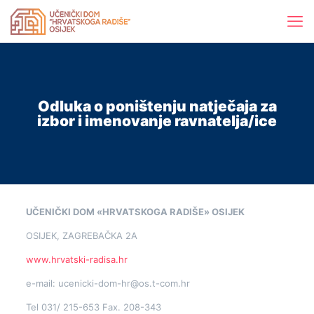
Odluka o poništenju natječaja za
izbor i imenovanje ravnatelja/ice
UČENIČKI DOM «HRVATSKOGA RADIŠE» OSIJEK
OSIJEK, ZAGREBAČKA 2A
www.hrvatski-radisa.hr
e-mail: ucenicki-dom-hr@os.t-com.hr
Tel 031/ 215-653 Fax. 208-343