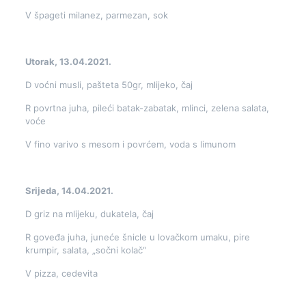
V špageti milanez, parmezan, sok
Utorak, 13.04.2021.
D voćni musli, pašteta 50gr, mlijeko, čaj
R povrtna juha, pileći batak-zabatak, mlinci, zelena salata,
voće
V fino varivo s mesom i povrćem, voda s limunom
Srijeda, 14.04.2021.
D griz na mlijeku, dukatela, čaj
R goveđa juha, juneće šnicle u lovačkom umaku, pire
krumpir, salata, „sočni kolač“
V pizza, cedevita