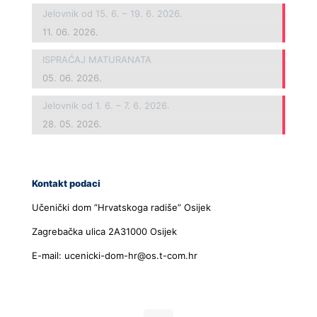
Jelovnik od 15. 6. – 19. 6. 2026.
11. 06. 2026.
ISPRAĆAJ MATURANATA
05. 06. 2026.
Jelovnik od 1. 6. – 7. 6. 2026.
28. 05. 2026.
Kontakt podaci
Učenički dom ”Hrvatskoga radiše” Osijek
Zagrebačka ulica 2A31000 Osijek
E-mail: ucenicki-dom-hr@os.t-com.hr