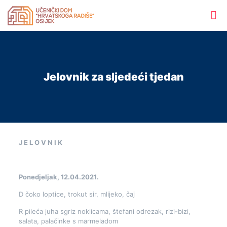
Jelovnik za sljedeći tjedan
J E L O V N I K
Ponedjeljak, 12.04.2021.
D čoko loptice, trokut sir, mlijeko, čaj
R pileća juha sgriz noklicama, štefani odrezak, rizi-bizi,
salata, palačinke s marmeladom