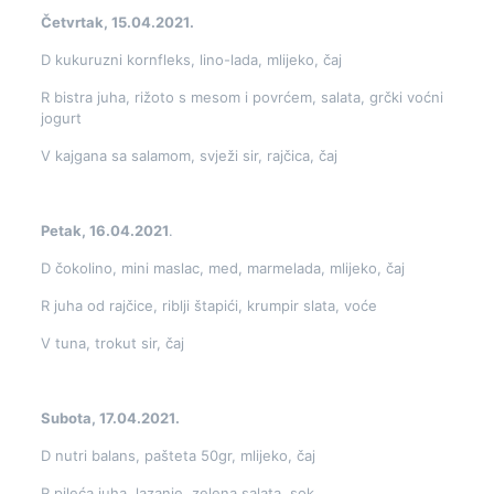
Četvrtak, 15.04.2021.
D kukuruzni kornfleks, lino-lada, mlijeko, čaj
R bistra juha, rižoto s mesom i povrćem, salata, grčki voćni
jogurt
V kajgana sa salamom, svježi sir, rajčica, čaj
Petak, 16.04.2021
.
D čokolino, mini maslac, med, marmelada, mlijeko, čaj
R juha od rajčice, riblji štapići, krumpir slata, voće
V tuna, trokut sir, čaj
Subota, 17.04.2021.
D nutri balans, pašteta 50gr, mlijeko, čaj
R pileća juha, lazanje, zelena salata, sok