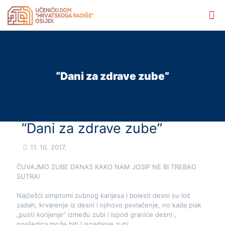
“Dani za zdrave zube”
“Dani za zdrave zube”
11. 10. 2017.
ČUVAJMO ZUBE DANAS KAKO NAM JOSIP NE BI TREBAO
SUTRA!
Najčešći simptomi zubnog karijesa i bolesti desni su loš
zadah, krvarenje iz desni i njihovo povlačenje, no kada plak
„pusti korijenje“ između zubi i ispod granice desni ,
posljedica može biti i ispadanje zubi.