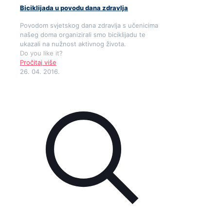
Biciklijada u povodu dana zdravlja
Povodom svjetskog dana zdravlja s učenicima
našeg doma organizirali smo biciklijadu te
ukazali na nužnost aktivnog života.
Do you like it?
Pročitaj više
26. 04. 2016.