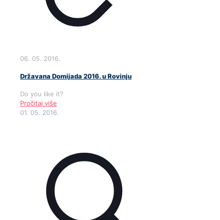
06. 05. 2016.
Državana Domijada 2016. u Rovinju
Do you like it?
Pročitaj više
01. 05. 2016.