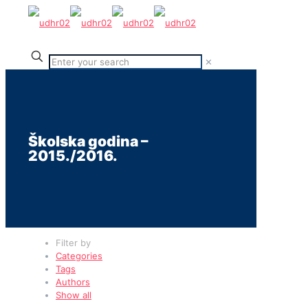
✕
Školska godina –
2015./2016.
Filter by
Categories
Tags
Authors
Show all