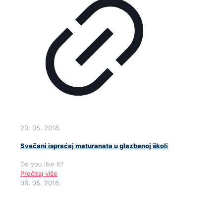
20. 05. 2016.
Svečani ispraćaj maturanata u glazbenoj školi
Do you like it?
Pročitaj više
06. 05. 2016.