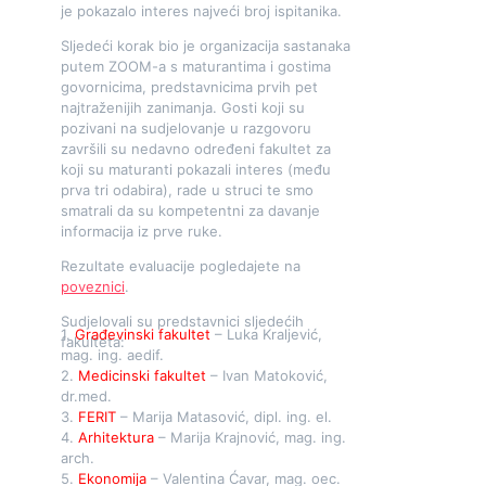
je pokazalo interes najveći broj ispitanika.
Sljedeći korak bio je organizacija sastanaka
putem ZOOM-a s maturantima i gostima
govornicima, predstavnicima prvih pet
najtraženijih zanimanja. Gosti koji su
pozivani na sudjelovanje u razgovoru
završili su nedavno određeni fakultet za
koji su maturanti pokazali interes (među
prva tri odabira), rade u struci te smo
smatrali da su kompetentni za davanje
informacija iz prve ruke.
Rezultate evaluacije pogledajete na
poveznici
.
Sudjelovali su predstavnici sljedećih
1.
Građevinski fakultet
– Luka Kraljević,
fakulteta:
mag. ing. aedif.
2.
Medicinski fakultet
– Ivan Matoković,
dr.med.
3.
FERIT
– Marija Matasović, dipl. ing. el.
4.
Arhitektura
– Marija Krajnović, mag. ing.
arch.
5.
Ekonomija
– Valentina Ćavar, mag. oec.