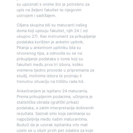
su upoznati s onime što je potrebno za
upis na željeni fakultet te njegovim
ustrojem i sadržajem.
Ciljana skupina bili su maturanti našeg
doma koji upisuju fakultet, njih 24 ( od
ukupno 27). Kao instrument za prikupljanje
podataka korišten je anketni upitnik.
Pitanja u anketnom upitniku bila su
otvorenog tipa, a odnosila su se na
prikupljanje podataka o tome koji su
fakulteti među prva tri izbora, koliko
vremena tjedno provode u pripremama za
studij, motivima izbora te poznaju li
trenutnu situaciju na tržištu rada itd.
Anketiranjem je ispitano 24 maturanta.
Prema prikupljenim podacima, učinjena je
statistička obrada (grafički prikaz)
podataka, a zatim interpretacija dobivenih
rezultata. Saznali smo koja zanimanja su
najpoželjnija među našim maturantima.
Budući da je uzorak ispitanika vrlo mali
uzelo se u obzir prvih pet odabira za koje