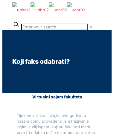
✕
Koji faks odabrati?
Virtualni sajam fakulteta
Tijekom veljače i ožujka ove godine u
našem domu provedeno je istraživanje
kojim je cilj ispitati koji su fakulteti među
prva tri odabira naših maturanata te koliko