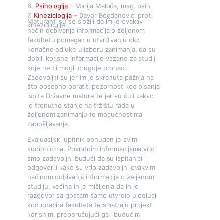
6.
Psihologija
– Marija Maloča, mag. psih.
7.
Kineziologija
– Davor Bogdanović, prof.
Maturanti su se složili da im je ovakav
kineziologije
način dobivanja informacija o željenom
fakultetu pomagao u utvrđivanju oko
konačne odluke u izboru zanimanja, da su
dobili korisne informacije vezane za studij
koje ne bi mogli drugdje pronaći.
Zadovoljni su jer im je skrenuta pažnja na
što posebno obratiti pozornost kod pisanja
ispita Državne mature te jer su čuli kakvo
je trenutno stanje na tržištu rada u
željenom zanimanju te mogućnostima
zapošljavanja.
Evaluacijski upitnik ponuđen je svim
sudionicima. Povratnim informacijama vrlo
smo zadovoljni budući da su ispitanici
odgovorili kako su vrlo zadovoljni ovakvim
načinom dobivanja informacija o željenom
studiju, većina ih je mišljenja da ih je
razgovor sa gostom samo utvrdio u odluci
kod odabira fakulteta te smatraju projekt
korisnim, preporučujući ga i budućim