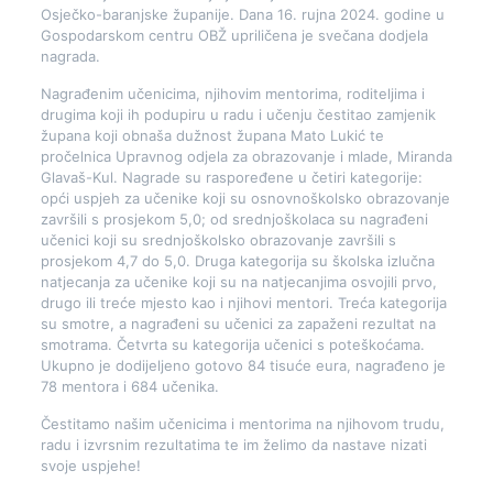
Osječko-baranjske županije. Dana 16. rujna 2024. godine u
Gospodarskom centru OBŽ upriličena je svečana dodjela
nagrada.
Nagrađenim učenicima, njihovim mentorima, roditeljima i
drugima koji ih podupiru u radu i učenju čestitao zamjenik
župana koji obnaša dužnost župana Mato Lukić te
pročelnica Upravnog odjela za obrazovanje i mlade, Miranda
Glavaš-Kul. Nagrade su raspoređene u četiri kategorije:
opći uspjeh za učenike koji su osnovnoškolsko obrazovanje
završili s prosjekom 5,0; od srednjoškolaca su nagrađeni
učenici koji su srednjoškolsko obrazovanje završili s
prosjekom 4,7 do 5,0. Druga kategorija su školska izlučna
natjecanja za učenike koji su na natjecanjima osvojili prvo,
drugo ili treće mjesto kao i njihovi mentori. Treća kategorija
su smotre, a nagrađeni su učenici za zapaženi rezultat na
smotrama. Četvrta su kategorija učenici s poteškoćama.
Ukupno je dodijeljeno gotovo 84 tisuće eura, nagrađeno je
78 mentora i 684 učenika.
Čestitamo našim učenicima i mentorima na njihovom trudu,
radu i izvrsnim rezultatima te im želimo da nastave nizati
svoje uspjehe!