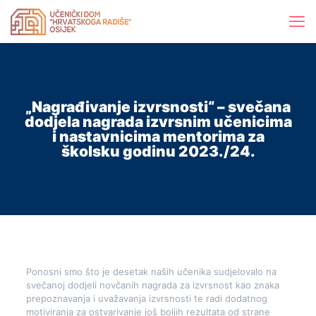
„Nagrađivanje izvrsnosti“ – svečana
dodjela nagrada izvrsnim učenicima
i nastavnicima mentorima za
školsku godinu 2023./24.
Ponosni smo što je desetak naših učenika sudjelovalo na
svečanoj dodjeli novčanih nagrada za izvrsnost kao znaka
prepoznavanja i uvažavanja izvrsnosti te radi dodatnog
motiviranja za ostvarivanje još boljih rezultata od strane