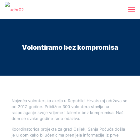
Volontiramo bez kompromisa
Najveća volonterska akcija u Republici Hrvatskoj održava se
od 2017. godine. Približno 300 volontera stavlja na
raspolaganje svoje vrijeme i talente bez kompromisa. Naš
dom se svake godine rado odaziva.
Koordinatorica projekta za grad Osijek, Sanja Počuča došla
je u dom kako bi učenicima prenijela informacije iz prve