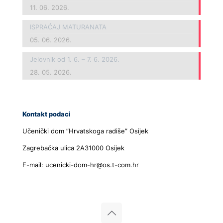
11. 06. 2026.
ISPRAĆAJ MATURANATA
05. 06. 2026.
Jelovnik od 1. 6. – 7. 6. 2026.
28. 05. 2026.
Kontakt podaci
Učenički dom ”Hrvatskoga radiše” Osijek
Zagrebačka ulica 2A31000 Osijek
E-mail: ucenicki-dom-hr@os.t-com.hr