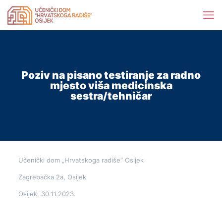
Poziv na pisano testiranje za radno
mjesto viša medicinska
sestra/tehničar
Učenički dom „Hrvatskoga radiše“ Osijek
Zagrebačka 2a, Osijek
Osijek, 30.11.2023.