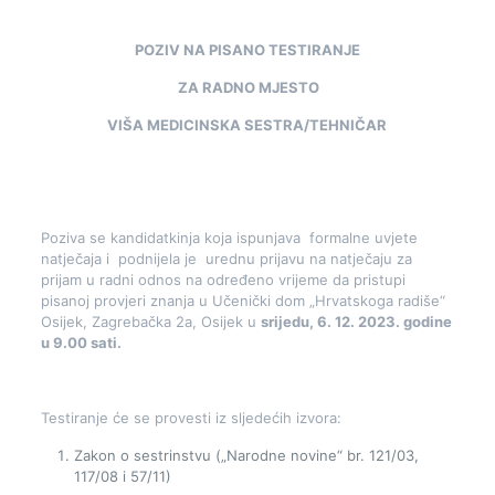
POZIV NA PISANO TESTIRANJE
ZA RADNO MJESTO
VIŠA MEDICINSKA SESTRA/TEHNIČAR
Poziva se kandidatkinja koja ispunjava formalne uvjete
natječaja i podnijela je urednu prijavu na natječaju za
prijam u radni odnos na određeno vrijeme da pristupi
pisanoj provjeri znanja u Učenički dom „Hrvatskoga radiše“
Osijek, Zagrebačka 2a, Osijek u
srijedu, 6. 12. 2023. godine
u 9.00 sati.
Testiranje će se provesti iz sljedećih izvora:
Zakon o sestrinstvu („Narodne novine“ br. 121/03,
117/08 i 57/11)