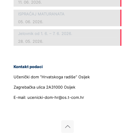
11. 06. 2026.
ISPRAĆAJ MATURANATA
05. 06. 2026.
Jelovnik od 1. 6. – 7. 6. 2026.
28. 05. 2026.
Kontakt podaci
Učenički dom ”Hrvatskoga radiše” Osijek
Zagrebačka ulica 2A31000 Osijek
E-mail: ucenicki-dom-hr@os.t-com.hr